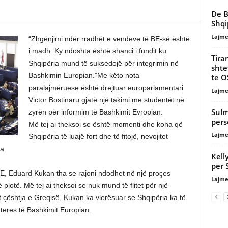
De B
Shqi
Lajme
“Zhgënjimi ndër rradhët e vendeve të BE-së është
i madh. Ky ndoshta është shanci i fundit ku
Tira
Shqipëria mund të suksedojë për integrimin në
shte
Bashkimin Europian.”Me këto nota
te O
paralajmëruese është drejtuar europarlamentari
Lajme
Victor Bostinaru gjatë një takimi me studentët në
Sulm
zyrën për informim të Bashkimit Evropian.
pers
Më tej ai theksoi se është momenti dhe koha që
Lajme
Shqipëria të luajë fort dhe të fitojë, nevojitet
a.
Kell
per 
E, Eduard Kukan tha se rajoni ndodhet në një proçes
Lajme
 plotë. Më tej ai theksoi se nuk mund të flitet për një
t çështja e Greqisë. Kukan ka vlerësuar se Shqipëria ka të
interes të Bashkimit Europian.