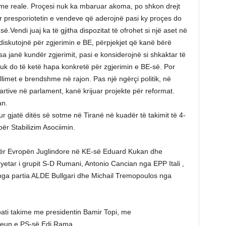
ime reale. Proçesi nuk ka mbaruar akoma, po shkon drejt
ër presporiotetin e vendeve që aderojnë pasi ky proçes do
ë.Vendi juaj ka të gjitha dispozitat të ofrohet si një aset në
diskutojnë për zgjerimin e BE, përpjekjet që kanë bërë
a janë kundër zgjerimit, pasi e konsiderojnë si shkaktar të
nuk do të ketë hapa konkretë për zgjerimin e BE-së. Por
imet e brendshme në rajon. Pas një ngërçi politik, në
 partive në parlament, kanë krijuar projekte për reformat.
an.
r gjatë ditës së sotme në Tiranë në kuadër të takimit të 4-
ër Stabilizim Asociimin.
 për Evropën Juglindore në KE-së Eduard Kukan dhe
yetar i grupit S-D Rumani, Antonio Cancian nga EPP Itali ,
 nga partia ALDE Bullgari dhe Michail Tremopoulos nga
pati takime me presidentin Bamir Topi, me
kreun e PS-së Edi Rama.