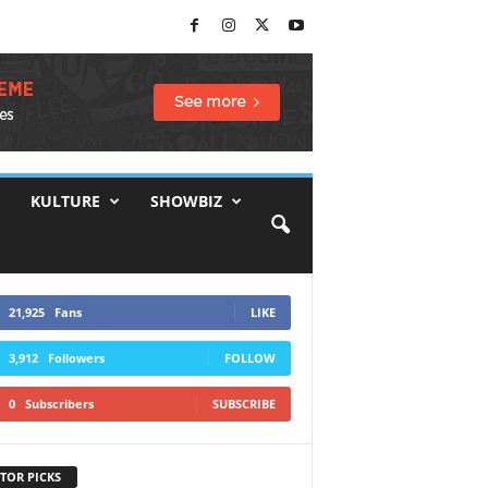
KULTURE
SHOWBIZ
21,925
Fans
LIKE
3,912
Followers
FOLLOW
0
Subscribers
SUBSCRIBE
TOR PICKS