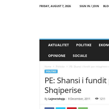
FRIDAY, AUGUST 7, 2026
SIGN IN / JOIN
BLO
AKTUALITET
POLITIKE
EKON
OPINIONE
SOCIALE
Home
Politike
PE: Shansi i fundit per integrimin 
POLITIKE
PE: Shansi i fundit
Shqiperise
By
Lajmetshqip
-
8 December, 2011
1211