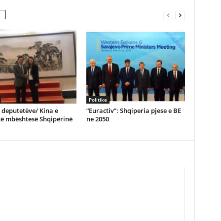
Politike
e deputetëve/ Kina e
“Euractiv”: Shqiperia pjese e BE
të mbështesë Shqipërinë
ne 2050