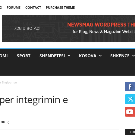
G
FORUMS
CONTACT
PURCHASE THEME
OMI
SPORT
SHENDETESI
KOSOVA
SHKENCE
e Shqiperise
 per integrimin e
0
EDI