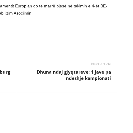
amentit Europian do të marrë pjesë në takimin e 4-ët BE-
bilizim Asociimin.
Next article
 burg
Dhuna ndaj gjyqtareve: 1 jave pa
ndeshje kampionati