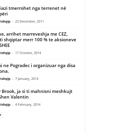
iazi tmerrohet nga terrenet në
përi
tshqip
-
23 December, 2011
ne, arrihet marreveshja me CEZ,
ti shqiptar merr 100 % te aksioneve
SHEE
tshqip
-
17 October, 2014
i ne Pogradec i organizuar nga disa
ona.
tshqip
-
7 January, 2014
y Brook, ja si ti mahnisni meshkujt
Shen Valentin
tshqip
-
4 February, 2014