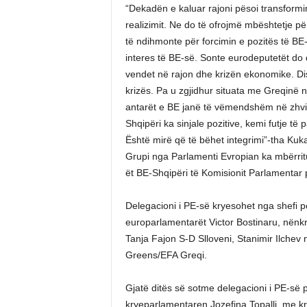
“Dekadën e kaluar rajoni pësoi transform
realizimit. Ne do të ofrojmë mbështetje p
të ndihmonte për forcimin e pozitës të BE-s
interes të BE-së. Sonte eurodeputetët do 
vendet në rajon dhe krizën ekonomike. Dis
krizës. Pa u zgjidhur situata me Greqinë 
antarët e BE janë të vëmendshëm në zhvill
Shqipëri ka sinjale pozitive, kemi futje të
Është mirë që të bëhet integrimi”-tha Kuk
Grupi nga Parlamenti Evropian ka mbërritu
ët BE-Shqipëri të Komisionit Parlamentar p
Delegacioni i PE-së kryesohet nga shefi
europarlamentarët Victor Bostinaru, nënkr
Tanja Fajon S-D Slloveni, Stanimir Ilchev
Greens/EFA Greqi.
Gjatë ditës së sotme delegacioni i PE-së 
kryeparlamentaren Jozefina Topalli, me 