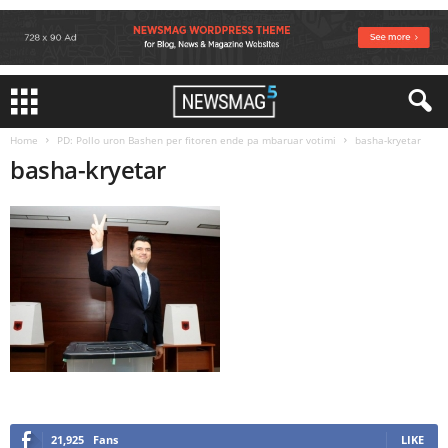
Home
PD: Pollo uron Bashen per fitoren ende pa mbaruar votimi
basha-kryetar
basha-kryetar
21,925
Fans
LIKE