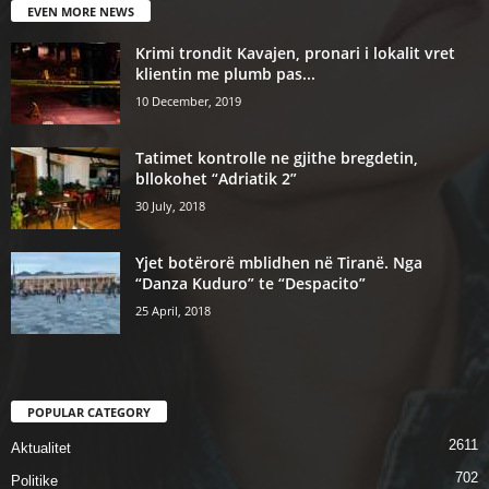
EVEN MORE NEWS
Krimi trondit Kavajen, pronari i lokalit vret
klientin me plumb pas...
10 December, 2019
Tatimet kontrolle ne gjithe bregdetin,
bllokohet “Adriatik 2”
30 July, 2018
Yjet botërorë mblidhen në Tiranë. Nga
“Danza Kuduro” te “Despacito”
25 April, 2018
POPULAR CATEGORY
2611
Aktualitet
702
Politike