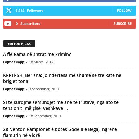
3,912
Followers
FOLLOW
0
Subscribers
SUBSCRIBE
EDITOR PICKS
A fle Rama në shtrat me krimin?
Lajmetshqip
-
18 March, 2015
KRRTRSH, Berisha: Jo ndërtesa më shumë se tre kate në
brigjet tona
Lajmetshqip
-
3 September, 2010
Si të kurojmë sëmundjet më anë të frutave, nga ato të
tensionit, mëlçisë, veshkave,...
Lajmetshqip
-
18 September, 2010
28 Nentor, kampionët e botes Godelli e Begaj, ngrenë
flamurin në Vlorë