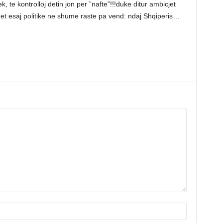
ek, te kontrolloj detin jon per ”nafte”!!!duke ditur ambicjet
met esaj politike ne shume raste pa vend: ndaj Shqiperis…