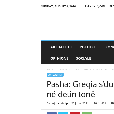
SUNDAY, AUGUST 9, 2026
SIGN IN / JOIN
BL
AKTUALITET
POLITIKE
EKON
OPINIONE
SOCIALE
Home
Aktualitet
Pasha: Greqia s’duhet lënë të k
AKTUALITET
Pasha: Greqia s’du
në detin tonë
By
Lajmetshqip
-
20 June, 2011
14889