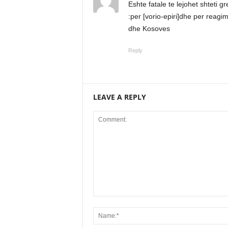
Eshte fatale te lejohet shteti gr
:per [vorio-epiri]dhe per reagi
dhe Kosoves
Reply
LEAVE A REPLY