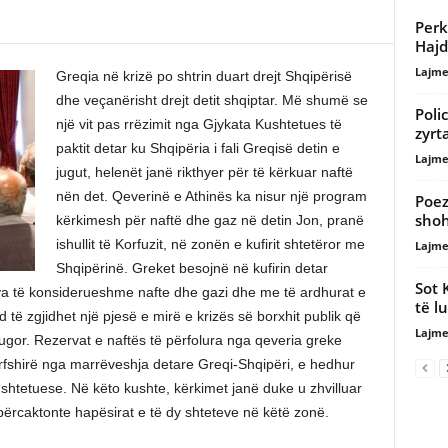
Perk
Hajd
Lajme
Greqia në krizë po shtrin duart drejt Shqipërisë
dhe veçanërisht drejt detit shqiptar. Më shumë se
Poli
një vit pas rrëzimit nga Gjykata Kushtetues të
zyrt
paktit detar ku Shqipëria i fali Greqisë detin e
Lajme
jugut, helenët janë rikthyer për të kërkuar naftë
nën det. Qeverinë e Athinës ka nisur një program
Poez
shoh
kërkimesh për naftë dhe gaz në detin Jon, pranë
ishullit të Korfuzit, në zonën e kufirit shtetëror me
Lajme
Shqipërinë. Greket besojnë në kufirin detar
Sot 
a të konsiderueshme nafte dhe gazi dhe me të ardhurat e
të l
d të zgjidhet një pjesë e mirë e krizës së borxhit publik që
Lajme
 jugor. Rezervat e naftës të përfolura nga qeveria greke
rfshirë nga marrëveshja detare Greqi-Shqipëri, e hedhur
htetuese. Në këto kushte, kërkimet janë duke u zhvilluar
ërcaktonte hapësirat e të dy shteteve në këtë zonë.