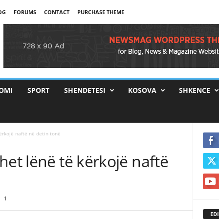
OG
FORUMS
CONTACT
PURCHASE THEME
OMI
SPORT
SHENDETESI
KOSOVA
SHKENCE
ërkojë naftë në detin tonë
het lënë të kërkojë naftë
1
EDI