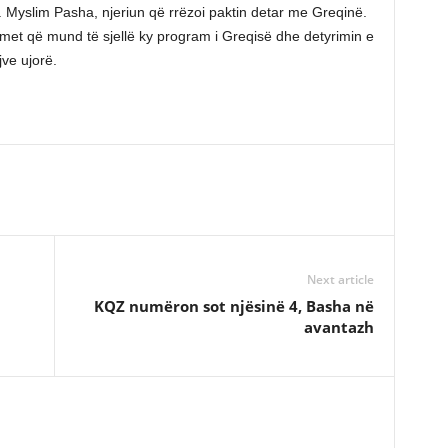
. Myslim Pasha, njeriun që rrëzoi paktin detar me Greqinë.
met që mund të sjellë ky program i Greqisë dhe detyrimin e
jve ujorë.
Next article
KQZ numëron sot njësinë 4, Basha në
avantazh