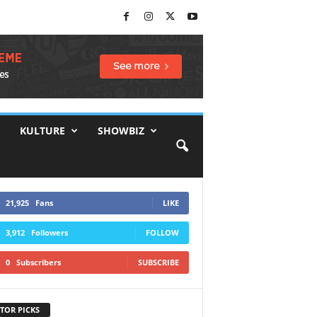
KULTURE
SHOWBIZ
21,925
Fans
LIKE
3,912
Followers
FOLLOW
0
Subscribers
SUBSCRIBE
TOR PICKS