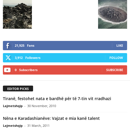
21,925
Fans
LIKE
3,912
Followers
FOLLOW
0
Subscribers
SUBSCRIBE
EDITOR PICKS
Tiranë, festohet nata e bardhë për të 7-tin vit rradhazi
Lajmetshqip
-
30 November, 2010
Nëna e Karadashianëve: Vajzat e mia kanë talent
Lajmetshqip
-
31 March, 2011