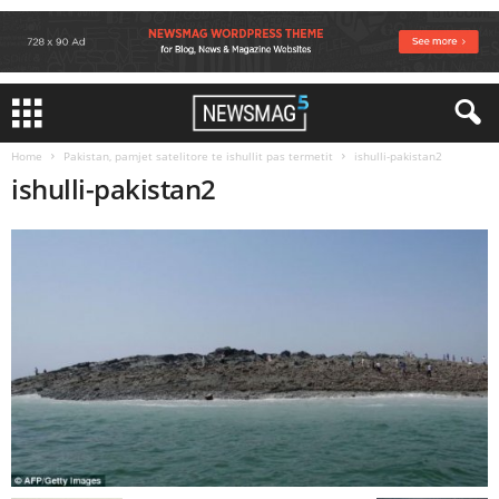
Home
Pakistan, pamjet satelitore te ishullit pas termetit
ishulli-pakistan2
ishulli-pakistan2