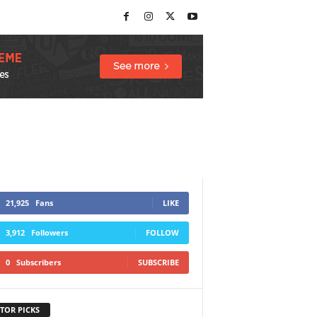
21,925
Fans
LIKE
3,912
Followers
FOLLOW
0
Subscribers
SUBSCRIBE
TOR PICKS