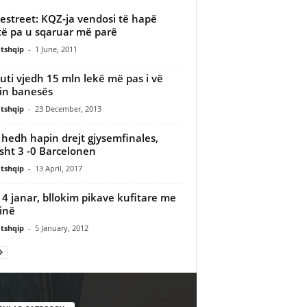
estreet: KQZ-ja vendosi të hapë
të pa u sqaruar më parë
tshqip
-
1 June, 2011
uti vjedh 15 mln lekë më pas i vë
rin banesës
tshqip
-
23 December, 2013
 hedh hapin drejt gjysemfinales,
ht 3 -0 Barcelonen
tshqip
-
13 April, 2017
4 janar, bllokim pikave kufitare me
inë
tshqip
-
5 January, 2012