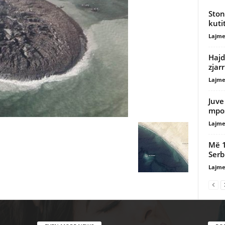
Ston
kuti
Lajme
Hajd
zjar
Lajme
Juve
mpos
Lajme
Më 1
Serb
Lajme