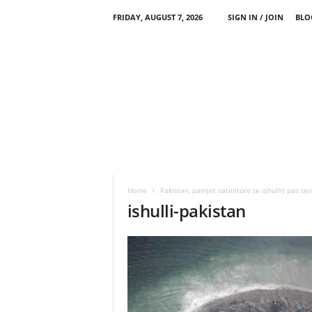
FRIDAY, AUGUST 7, 2026
SIGN IN / JOIN
BLO
Home
Pakistan, pamjet satelitore te ishullit pas te
ishulli-pakistan