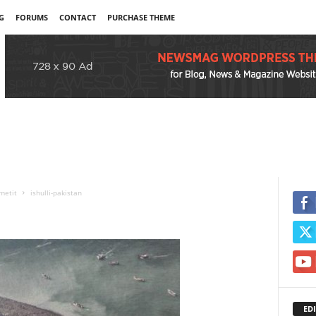
G
FORUMS
CONTACT
PURCHASE THEME
rmetit
ishulli-pakistan
EDI