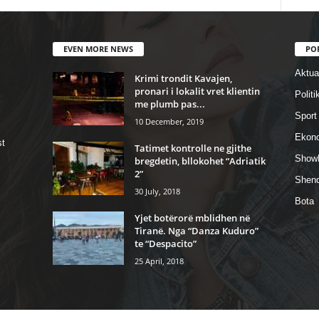
EVEN MORE NEWS
PO
Aktual
Krimi trondit Kavajen,
pronari i lokalit vret klientin
Politi
me plumb pas...
Sport
10 December, 2019
Ekon
st
Tatimet kontrolle ne gjithe
Show
bregdetin, bllokohet “Adriatik
2”
Shend
30 July, 2018
Bota
Yjet botërorë mblidhen në
Tiranë. Nga “Danza Kuduro”
te “Despacito”
25 April, 2018