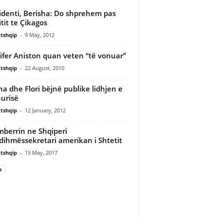
identi, Berisha: Do shprehem pas
tit te Çikagos
tshqip
-
9 May, 2012
ifer Aniston quan veten “të vonuar”
tshqip
-
22 August, 2010
na dhe Flori bëjnë publike lidhjen e
urisë
tshqip
-
12 January, 2012
mberrin ne Shqiperi
dihmëssekretari amerikan i Shtetit
tshqip
-
15 May, 2017