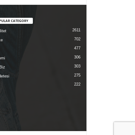
PULAR CATEGORY
2611
itet
702
ke
477
306
omi
303
Biz
275
etesi
222