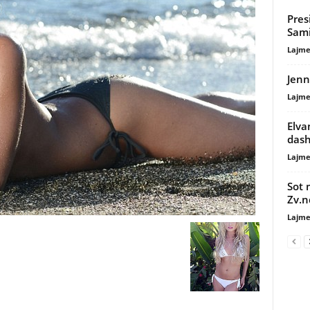
Pres
Sami
Lajme
Jenn
Lajme
Elva
dash
Lajme
Sot 
Zv.n
Lajme