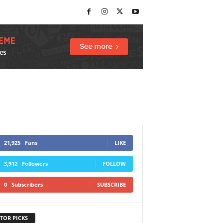
21,925
Fans
LIKE
3,912
Followers
FOLLOW
0
Subscribers
SUBSCRIBE
TOR PICKS