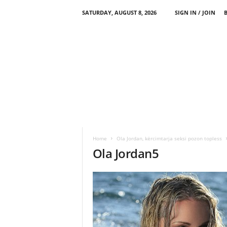
SATURDAY, AUGUST 8, 2026
SIGN IN / JOIN
Home
Ola Jordan, kërcimtarja seksi pozon topless
Ola Jordan5