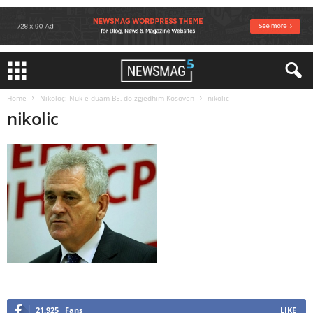
Home
Nikoloç: Nuk e duam BE, do zgjedhim Kosoven
nikolic
nikolic
21,925
Fans
LIKE