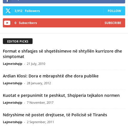
3,912
Followers
FOLLOW
0
Subscribers
SUBSCRIBE
EDITOR PICKS
Format e shfaqjes së shqetësimeve në shtyllën kurrizore dhe
simptomat
Lajmetshqip
-
21 July, 2010
Ardian Klosi: Dora e mbrapshtë dhe dora publike
Lajmetshqip
-
28 January, 2012
Kuotat e perpunimit te peshkut, Shqiperia tejkalon normen
Lajmetshqip
-
7 November, 2017
Ndryshime në postet drejtuese, të Policisë së Tiranës
Lajmetshqip
-
2 September, 2011