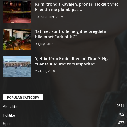
Krimi trondit Kavajen, pronari i lokalit vret
klientin me plumb pas...
10 December, 2019
Tatimet kontrolle ne gjithe bregdetin,
bllokohet “Adriatik 2”
30 July, 2018
Yjet botërorë mblidhen në Tiranë. Nga
“Danza Kuduro” te “Despacito”
25 April, 2018
POPULAR CATEGORY
2611
Aktualitet
702
Politike
477
Sport