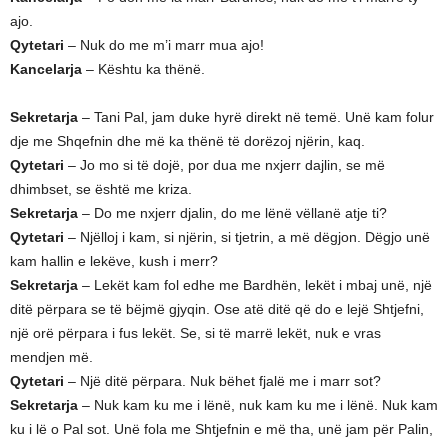
ajo.
Qytetari
– Nuk do me m’i marr mua ajo!
Kancelarja
– Kështu ka thënë.
Sekretarja
– Tani Pal, jam duke hyrë direkt në temë. Unë kam folur
dje me Shqefnin dhe më ka thënë të dorëzoj njërin, kaq.
Qytetari
– Jo mo si të dojë, por dua me nxjerr dajlin, se më
dhimbset, se është me kriza.
Sekretarja
– Do me nxjerr djalin, do me lënë vëllanë atje ti?
Qytetari
– Njëlloj i kam, si njërin, si tjetrin, a më dëgjon. Dëgjo unë
kam hallin e lekëve, kush i merr?
Sekretarja
– Lekët kam fol edhe me Bardhën, lekët i mbaj unë, një
ditë përpara se të bëjmë gjyqin. Ose atë ditë që do e lejë Shtjefni,
një orë përpara i fus lekët. Se, si të marrë lekët, nuk e vras
mendjen më.
Qytetari
– Një ditë përpara. Nuk bëhet fjalë me i marr sot?
Sekretarja
– Nuk kam ku me i lënë, nuk kam ku me i lënë. Nuk kam
ku i lë o Pal sot. Unë fola me Shtjefnin e më tha, unë jam për Palin,