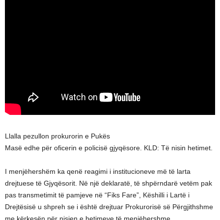
Llalla pezullon prokurorin e Pukës
Masë edhe për oficerin e policisë gjyqësore. KLD: Të nisin hetimet.
I menjëhershëm ka qenë reagimi i institucioneve më të larta
drejtuese të Gjyqësorit. Në një deklaratë, të shpërndarë vetëm pak
pas transmetimit të pamjeve në “Fiks Fare”, Këshilli i Lartë i
Drejtësisë u shpreh se i është drejtuar Prokurorisë së Përgjithshme
me kërkesën për nisjen e hetimeve të menjëhershme.