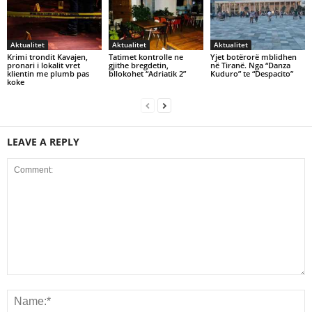
Aktualitet
Aktualitet
Aktualitet
Krimi trondit Kavajen,
Tatimet kontrolle ne
Yjet botërorë mblidhen
pronari i lokalit vret
gjithe bregdetin,
në Tiranë. Nga “Danza
klientin me plumb pas
bllokohet “Adriatik 2”
Kuduro” te “Despacito”
koke
LEAVE A REPLY