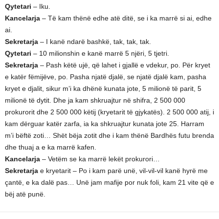
Qytetari
– Iku.
Kancelarja
– Të kam thënë edhe atë ditë, se i ka marrë si ai, edhe
ai.
Sekretarja
– I kanë ndarë bashkë, tak, tak, tak.
Qytetari
– 10 milionshin e kanë marrë 5 njëri, 5 tjetri.
Sekretarja
– Pash këtë ujë, që lahet i gjallë e vdekur, po. Për kryet
e katër fëmijëve, po. Pasha njatë djalë, se njatë djalë kam, pasha
kryet e djalit, sikur m’i ka dhënë kunata jote, 5 milionë të parit, 5
milionë të dytit. Dhe ja kam shkruajtur në shifra, 2 500 000
prokurorit dhe 2 500 000 këtij (kryetarit të gjykatës). 2 500 000 atij, i
kam dërguar katër zarfa, ia ka shkruajtur kunata jote 25. Harram
m’i bëftë zoti… Shët bëja zotit dhe i kam thënë Bardhës futu brenda
dhe thuaj a e ka marrë kafen.
Kancelarja
– Vetëm se ka marrë lekët prokurori…
Sekretarja
e kryetarit – Po i kam parë unë, vil-vil-vil kanë hyrë me
çantë, e ka dalë pas… Unë jam mafije por nuk foli, kam 21 vite që e
bëj atë punë.