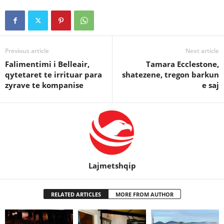
Previous article
Next article
Falimentimi i Belleair,
Tamara Ecclestone,
qytetaret te irrituar para
shatezene, tregon barkun
zyrave te kompanise
e saj
Lajmetshqip
RELATED ARTICLES
MORE FROM AUTHOR