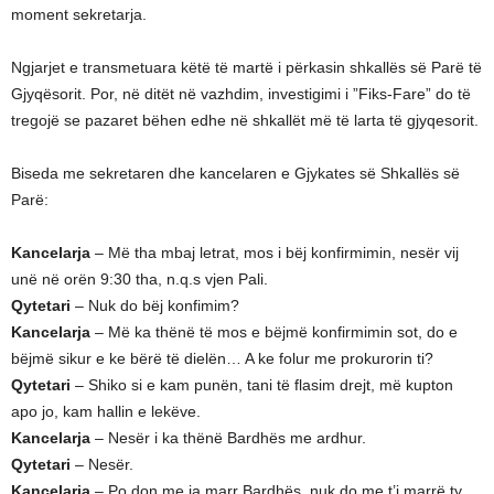
moment sekretarja.
Ngjarjet e transmetuara këtë të martë i përkasin shkallës së Parë të
Gjyqësorit. Por, në ditët në vazhdim, investigimi i ”Fiks-Fare” do të
tregojë se pazaret bëhen edhe në shkallët më të larta të gjyqesorit.
Biseda me sekretaren dhe kancelaren e Gjykates së Shkallës së
Parë:
Kancelarja
– Më tha mbaj letrat, mos i bëj konfirmimin, nesër vij
unë në orën 9:30 tha, n.q.s vjen Pali.
Qytetari
– Nuk do bëj konfimim?
Kancelarja
– Më ka thënë të mos e bëjmë konfirmimin sot, do e
bëjmë sikur e ke bërë të dielën… A ke folur me prokurorin ti?
Qytetari
– Shiko si e kam punën, tani të flasim drejt, më kupton
apo jo, kam hallin e lekëve.
Kancelarja
– Nesër i ka thënë Bardhës me ardhur.
Qytetari
– Nesër.
Kancelarja
– Po don me ia marr Bardhës, nuk do me t’i marrë ty