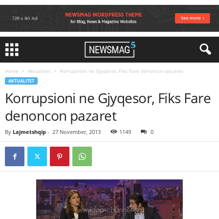
Home
Aktualitet
Korrupsioni ne Gjyqesor, Fiks Fare denoncon pazaret
AKTUALITET
Korrupsioni ne Gjyqesor, Fiks Fare
denoncon pazaret
By
Lajmetshqip
-
27 November, 2013
1149
0