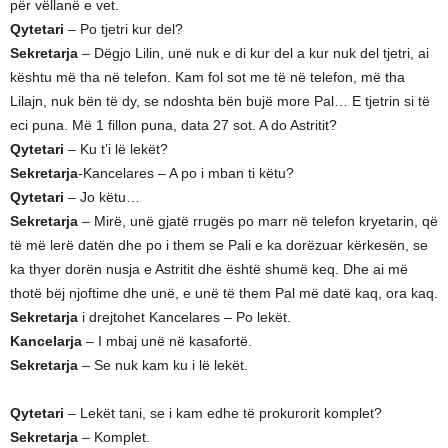
për vëllanë e vet.
Qytetari
– Po tjetri kur del?
Sekretarja
– Dëgjo Lilin, unë nuk e di kur del a kur nuk del tjetri, ai
kështu më tha në telefon. Kam fol sot me të në telefon, më tha
Lilajn, nuk bën të dy, se ndoshta bën bujë more Pal… E tjetrin si të
eci puna. Më 1 fillon puna, data 27 sot. A do Astritit?
Qytetari
– Ku t’i lë lekët?
Sekretarja
-Kancelares – A po i mban ti këtu?
Qytetari
– Jo këtu…
Sekretarja
– Mirë, unë gjatë rrugës po marr në telefon kryetarin, që
të më lerë datën dhe po i them se Pali e ka dorëzuar kërkesën, se
ka thyer dorën nusja e Astritit dhe është shumë keq. Dhe ai më
thotë bëj njoftime dhe unë, e unë të them Pal më datë kaq, ora kaq.
Sekretarja
i drejtohet Kancelares – Po lekët.
Kancelarja
– I mbaj unë në kasafortë.
Sekretarja
– Se nuk kam ku i lë lekët.
Qytetari
– Lekët tani, se i kam edhe të prokurorit komplet?
Sekretarja
– Komplet.