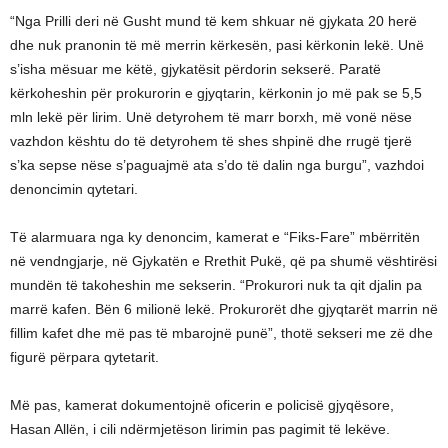
“Nga Prilli deri në Gusht mund të kem shkuar në gjykata 20 herë
dhe nuk pranonin të më merrin kërkesën, pasi kërkonin lekë. Unë
s’isha mësuar me këtë, gjykatësit përdorin sekserë. Paratë
kërkoheshin për prokurorin e gjyqtarin, kërkonin jo më pak se 5,5
mln lekë për lirim. Unë detyrohem të marr borxh, më vonë nëse
vazhdon kështu do të detyrohem të shes shpinë dhe rrugë tjerë
s’ka sepse nëse s’paguajmë ata s’do të dalin nga burgu”, vazhdoi
denoncimin qytetari.
Të alarmuara nga ky denoncim, kamerat e “Fiks-Fare” mbërritën
në vendngjarje, në Gjykatën e Rrethit Pukë, që pa shumë vështirësi
mundën të takoheshin me sekserin. “Prokurori nuk ta qit djalin pa
marrë kafen. Bën 6 milionë lekë. Prokurorët dhe gjyqtarët marrin në
fillim kafet dhe më pas të mbarojnë punë”, thotë sekseri me zë dhe
figurë përpara qytetarit.
Më pas, kamerat dokumentojnë oficerin e policisë gjyqësore,
Hasan Allën, i cili ndërmjetëson lirimin pas pagimit të lekëve.