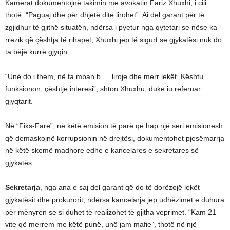
Kamerat dokumentojnë takimin me avokatin Fariz Xhuxhi, i cili
thotë: “Paguaj dhe për dhjetë ditë lirohet”. Ai del garant për të
zgjidhur të gjithë situatën, ndërsa i pyetur nga qytetari se nëse ka
rrezik që çështja të rihapet, Xhuxhi jep të sigurt se gjykatësi nuk do
ta bëjë kurrë gjyqin.
“Unë do i them, në ta mban b…. liroje dhe merr lekët. Kështu
funksionon, çështje interesi”, shton Xhuxhu, duke iu referuar
gjyqtarit.
Në “Fiks-Fare”, në këtë emision të parë që hap një seri emisionesh
që demaskojnë korrupsionin në drejtësi, dokumentohet pjesëmarrja
në këtë skemë madhore edhe e kancelares e sekretares së
gjykatës.
Sekretarja
, nga ana e saj del garant që do të dorëzojë lekët
gjykatësit dhe prokurorit, ndërsa kancelarja jep udhëzimet e duhura
për mënyrën se si duhet të realizohet të gjitha veprimet. “Kam 21
vite që merrem me këtë punë, unë jam mafie”, thotë në një