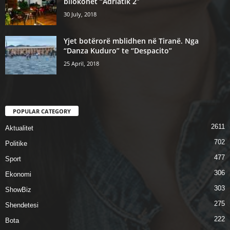
bllokohet “Adriatik 2”
30 July, 2018
Yjet botërorë mblidhen në Tiranë. Nga
“Danza Kuduro” te “Despacito”
25 April, 2018
POPULAR CATEGORY
2611
Aktualitet
702
Politike
477
Sport
306
Ekonomi
303
ShowBiz
275
Shendetesi
222
Bota