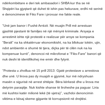
ndërkombëtare e deri tek ambasadori i SHBA kur tha se në
Shqipëri ka gjyqtarë që duhet të ishin pas hekurave, erdhi në serinë
e denoncimeve të Fiks Fare i provuar me fakte reale.
“Unë jam banor i Fushë Arrëzit. Në muajin Prill më arrestuan
gjashtë pjestarë të familjes në një mënyrë kriminale. Arsyeja e
arrestimit ishte një protestë e realizuar për arsye se kompania
“Beralt” na ka shkatërruar ekonomikisht, na ka bllokuar tokën, ujin,
ndot ambientin e shumë të tjera, diçka për të cilën nuk na ka
kompenuar kurrë”, denoncoi në mikrofonat e “Fiks-Fare” banori që
nuk deshi të identifikohej me emër dhe fytyrë.
“Protesta u zhvillua në 15 prill 2013. Gjatë protestave u arrestova
dhe unë. U lirova pas dy muajsh e gjysmë, kur më ndryshuan
masën e sigurisë në arrest shtëpie. Bëra kërkesë dhe u lirova me
detyrim paraqitje. Nuk kishte shanse të liroheshe pa paguar. Liria
më kushtoi katër milionë lekë (të vjetra)”, vazhdoi denoncimin
viktima e kësaj skeme gjigante të korrupsionit në drejtësi.