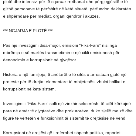
plotë dhe intensiv, për të sqaruar rrethanat dhe përgjegjësitë e të
gjithë personave të përfshirë në këtë situatë, përfundon deklaratën
e shpërndarë për mediat, organi qendror i akuzës.
*** NGJARJA E PLOTË ***
Pas një investigimi disa-mujor, emisioni “Fiks-Fare” nisi nga
mbrëmja e së martës transmetimin e një cikli emisionesh për
denoncimin e korrupsionit në gjyqësor.
Historia e një familjeje, 6 anëtarët e të cilës u arrestuan gjatë një
proteste për të drejtat elementare të mbijetesës, zbuloi hallkat e
korrupsionit në kete sistem.
Investigimi i “Fiks-Fare” solli një zinxhir sekserësh, të cilët kërkojnë
para në emër të gjyqtarëve dhe prokurorëve, duke sjellë me zë dhe
figurë të vërtetën e funksionimit të sistemit të drejtësisë në vend.
Korrupsioni në drejtësi që i referohet shpesh politika, raportet