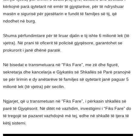
kërkojnë parà qytetarit në emër të gjyqtarëve, për të ndryshuar
masën e sigurisë për pjesëtarin e fundit të familjes së tij, që
ndodhet në burg.
Shuma përfundimtare për të liruar djalin e tij ishte 6 milionë lek (të
vjetra). Në prani të oficerit të policisë gjyqësore, garantohet se
prokurorit i janë dhënë paratë.
Në bisedat e transmetuara në “Fiks Fare”, me zë dhe figurë,
sekretarja dhe kancelarja e Gjykatës së Shkallës së Parë pranojnë
se për lirimin e dy anëtarëve të familjes së qytetarit janë paguar 5
milionë lek (të vjetra) për secilin.
Ngjarjet, që u transmetuan në “Fiks Fare”, i përkasin shkallës së
parë të Gjyqësorit. Në ditët në vazhdim, investigimi i “Fiks Fare” do
të tregojë se pazaret vazhdojnë më tej, edhe në shkallë të tjera të
këtij sistemi.