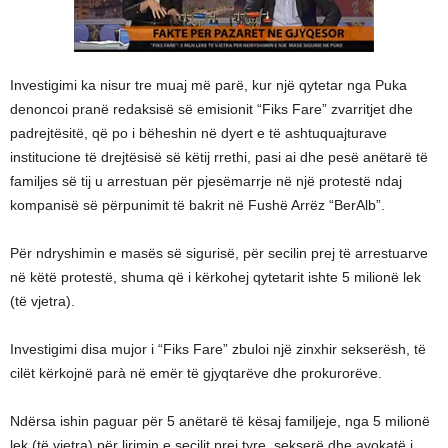
Investigimi ka nisur tre muaj më parë, kur një qytetar nga Puka
denoncoi pranë redaksisë së emisionit “Fiks Fare” zvarritjet dhe
padrejtësitë, që po i bëheshin në dyert e të ashtuquajturave
institucione të drejtësisë së këtij rrethi, pasi ai dhe pesë anëtarë të
familjes së tij u arrestuan për pjesëmarrje në një protestë ndaj
kompanisë së përpunimit të bakrit në Fushë Arrëz “BerAlb”.
Për ndryshimin e masës së sigurisë, për secilin prej të arrestuarve
në këtë protestë, shuma që i kërkohej qytetarit ishte 5 milionë lek
(të vjetra).
Investigimi disa mujor i “Fiks Fare” zbuloi një zinxhir sekserësh, të
cilët kërkojnë parà në emër të gjyqtarëve dhe prokurorëve.
Ndërsa ishin paguar për 5 anëtarë të kësaj familjeje, nga 5 milionë
lek (të vjetra) për lirimin e secilit prej tyre, sekserë dhe avokatë i