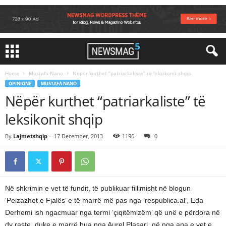
Home
Mustafa Nano
Nëpër kurthet “patriarkaliste” të leksikonit shqip
OPINIONE
MUSTAFA NANO
Nëpër kurthet “patriarkaliste” të
leksikonit shqip
By
Lajmetshqip
-
17 December, 2013
1196
0
Në shkrimin e vet të fundit, të publikuar fillimisht në blogun
‘Peizazhet e Fjalës’ e të marrë më pas nga ‘respublica.al’, Eda
Derhemi ish ngacmuar nga termi ‘çiqitëmizëm’ që unë e përdora në
dy raste, duke e marrë hua nga Aurel Plasari, që nga ana e vet e