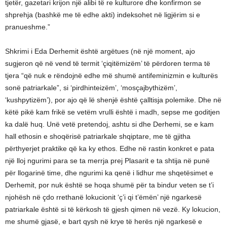
tjetër, gazetari krijon një alibi të re kulturore dhe konfirmon se
shprehja (bashkë me të edhe akti) indeksohet në ligjërim si e
pranueshme.”
Shkrimi i Eda Derhemit është argëtues (në një moment, ajo
sugjeron që në vend të termit ‘çiqitëmizëm’ të përdoren terma të
tjera “që nuk e rëndojnë edhe më shumë antifeminizmin e kulturës
sonë patriarkale”, si ‘pirdhinteizëm’, ‘mosçajbythizëm’,
‘kushpytizëm’), por ajo që lë shenjë është çalltisja polemike. Dhe në
këtë pikë kam frikë se vetëm vrulli është i madh, sepse me goditjen
ka dalë huq. Unë vetë pretendoj, ashtu si dhe Derhemi, se e kam
hall ethosin e shoqërisë patriarkale shqiptare, me të gjitha
përthyerjet praktike që ka ky ethos. Edhe në rastin konkret e pata
një lloj ngurimi para se ta merrja prej Plasarit e ta shtija në punë
për llogarinë time, dhe ngurimi ka qenë i lidhur me shqetësimet e
Derhemit, por nuk është se hoqa shumë për ta bindur veten se t’i
njohësh në çdo rrethanë lokucionit ‘ç’i qi t’ëmën’ një ngarkesë
patriarkale është si të kërkosh të gjesh qimen në vezë. Ky lokucion,
me shumë gjasë, e bart qysh në krye të herës një ngarkesë e