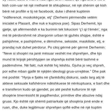
kish coin-uar në një rrethanë të shkujdesur, në një shënim që kish
bërë në profilin e tij në facebook, duke i dhënë kuptimin
“indiferencë, moskokëçarje, etj” (Derhemi përmendte vetëm
inicialet e Plasarit, dhe nuk e kuptova pse). Sipas Derhemit, kjo
gjetje, që afërmendsh e ka burimin tek lokucioni ‘ç’i qi t’ëmën’, nga
më të përdorshmit në zhargonin urban të gjuhës shqipe, është e
pahijshme, e pashijshme, e dëmshme, seksiste, maskiliste, etj, e
prandaj nuk duhet përdorur. Po citoj gërmë për gërmë Derhemin:
“Neve si shoqëri na janë mësuar veshët me shprehjen, dhe kjo
mund të krijojë përshtypjen se shprehja është bërë tashmë e
padëmshme. Në fakt, nuk është hiç kështu. Gjuha jo veç shpreh,
por edhe mban gjallë të njëjtën ideologji grua-urrejtëse.” Dhe pak
më poshtë: “Hyrja e fjalës në çfarëdolloj diskursi, sado larg atij të
akteve seksuale kafshërore ndëshkuese të nënkuptuara, e bart dhe
e transferon kudo që gjendet, po atë peshë kulturore të një
shoqërie tmerrësisht të pagdhendur, primitive dhe abuzive ndaj
gruas. Kjo është një shëmti patriarkale që shoqëria jonë ende e
ruan, dhe, duke legjitimuar shprehjen qoftë edhe në një kuptim