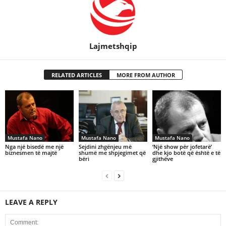
Lajmetshqip
RELATED ARTICLES
MORE FROM AUTHOR
Mustafa Nano
Mustafa Nano
Mustafa Nano
Nga një bisedë me një
Sejdini zhgënjeu më
‘Një show për jofetarë’
biznesmen të majtë
shumë me shpjegimet që
dhe kjo botë që është e të
bëri
gjithëve
LEAVE A REPLY