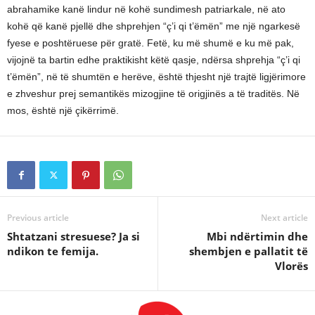
abrahamike kanë lindur në kohë sundimesh patriarkale, në ato
kohë që kanë pjellë dhe shprehjen “ç’i qi t’ëmën” me një ngarkesë
fyese e poshtëruese për gratë. Fetë, ku më shumë e ku më pak,
vijojnë ta bartin edhe praktikisht këtë qasje, ndërsa shprehja “ç’i qi
t’ëmën”, në të shumtën e herëve, është thjesht një trajtë ligjërimore
e zhveshur prej semantikës mizogjine të origjinës a të traditës. Në
mos, është një çikërrimë.
Previous article
Next article
Shtatzani stresuese? Ja si
Mbi ndërtimin dhe
ndikon te femija.
shembjen e pallatit të
Vlorës