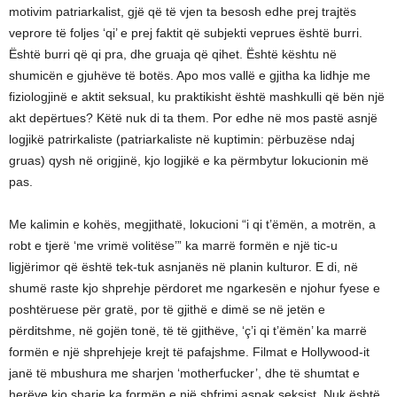
motivim patriarkalist, gjë që të vjen ta besosh edhe prej trajtës
veprore të foljes ‘qi’ e prej faktit që subjekti veprues është burri.
Është burri që qi pra, dhe gruaja që qihet. Është kështu në
shumicën e gjuhëve të botës. Apo mos vallë e gjitha ka lidhje me
fiziologjinë e aktit seksual, ku praktikisht është mashkulli që bën një
akt depërtues? Këtë nuk di ta them. Por edhe në mos pastë asnjë
logjikë patrirkaliste (patriarkaliste në kuptimin: përbuzëse ndaj
gruas) qysh në origjinë, kjo logjikë e ka përmbytur lokucionin më
pas.
Me kalimin e kohës, megjithatë, lokucioni “i qi t’ëmën, a motrën, a
robt e tjerë ‘me vrimë volitëse’” ka marrë formën e një tic-u
ligjërimor që është tek-tuk asnjanës në planin kulturor. E di, në
shumë raste kjo shprehje përdoret me ngarkesën e njohur fyese e
poshtëruese për gratë, por të gjithë e dimë se në jetën e
përditshme, në gojën tonë, të të gjithëve, ‘ç’i qi t’ëmën’ ka marrë
formën e një shprehjeje krejt të pafajshme. Filmat e Hollywood-it
janë të mbushura me sharjen ‘motherfucker’, dhe të shumtat e
herëve kjo sharje ka formën e një shfrimi aspak seksist. Nuk është