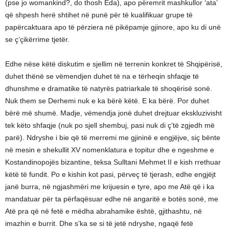
(pse jo womankind?, do thosh Eda), apo përemrit mashkullor ‘ata’
që shpesh herë shtihet në punë për të kualifikuar grupe të
papërcaktuara apo të përziera në pikëpamje gjinore, apo ku di unë
se ç’çikërrime tjetër.
Edhe nëse këtë diskutim e sjellim në terrenin konkret të Shqipërisë,
duhet thënë se vëmendjen duhet të na e tërheqin shfaqje të
dhunshme e dramatike të natyrës patriarkale të shoqërisë sonë.
Nuk them se Derhemi nuk e ka bërë këtë. E ka bërë. Por duhet
bërë më shumë. Madje, vëmendja jonë duhet drejtuar ekskluzivisht
tek këto shfaqje (nuk po sjell shembuj, pasi nuk di ç’të zgjedh më
parë). Ndryshe i bie që të merremi me gjininë e engjëjve, siç bënte
në mesin e shekullit XV nomenklatura e topitur dhe e ngeshme e
Kostandinopojës bizantine, teksa Sulltani Mehmet II e kish rrethuar
këtë të fundit. Po e kishin kot pasi, përveç të tjerash, edhe engjëjt
janë burra, në ngjashmëri me krijuesin e tyre, apo me Atë që i ka
mandatuar për ta përfaqësuar edhe në angaritë e botës sonë, me
Atë pra që në fetë e mëdha abrahamike është, gjithashtu, në
imazhin e burrit. Dhe s’ka se si të jetë ndryshe, ngaqë fetë