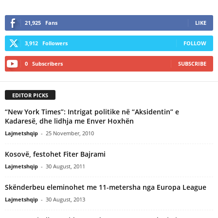
21,925
Fans
LIKE
3,912
Followers
FOLLOW
0
Subscribers
SUBSCRIBE
EDITOR PICKS
“New York Times”: Intrigat politike në “Aksidentin” e
Kadaresë, dhe lidhja me Enver Hoxhën
Lajmetshqip
-
25 November, 2010
Kosovë, festohet Fiter Bajrami
Lajmetshqip
-
30 August, 2011
Skënderbeu eleminohet me 11-metersha nga Europa League
Lajmetshqip
-
30 August, 2013