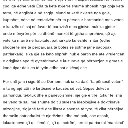
çudi që edhe vetë Eda ta ketë nxjerrë shumë shpesh nga goja këtë
term, në anglisht a në shqip. Mund ta ketë nxjerrë nga goja,
kuptohet, nëse në tentativën për ta përsosur harmoninë mes vetes
e kauzës së saj në favor të barazisë mes gjinive, nuk ka gjetur
ende mënyrën për t’u dhënë munxët të gjitha shprehive, që ajo
vetë ka marrë në habitatet patriarkale ku është rrritur (edhe
shoqëritë më të përparuara të botës së sotme janë sadopak
patriarkale), s’ka gjë se këto shprehi nuk e bartin më atë virulencën
e origjinës apo të qytetërimeve e kulturave që përbuzjen e gruas e
kanë tipar dallues të tyrin edhe sot e kësaj dite.
Por unë jam i sigurtë se Derhemi nuk ia ka dalë “ta përsosë veten”
e ta ngrejë atë në lartësinë e kauzës së vet. Sepse duket e
pamundur, tek-tuk dhe e panevojshme, një gjë e tillë. Sikur të isha
në vend të saj, më shumë do t’u sulesha ideologjive e doktrinave
mizogjine, siç janë fetë dhe librat e shenjtë të tyre, të cilat përbëjnë
themelin patriarkalist të njerëzimit, dhe më pak, ose aspak,
lokucioneve ‘ç’i qi t’ëmën”, ‘ç’i qi motrën’, termit patriarkal ‘mankind’