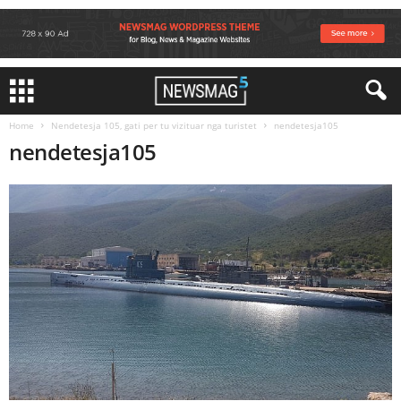
Home
Nendetesja 105, gati per tu vizituar nga turistet
nendetesja105
nendetesja105