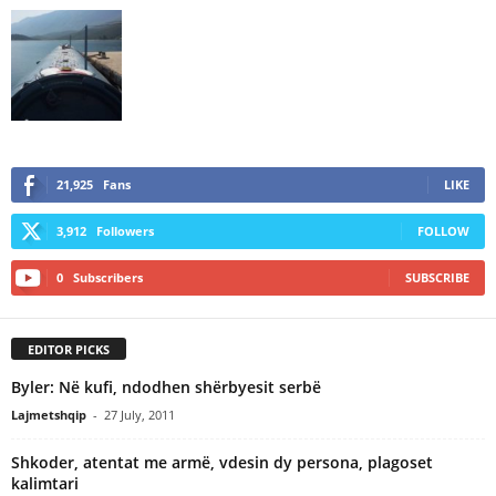
21,925
Fans
LIKE
3,912
Followers
FOLLOW
0
Subscribers
SUBSCRIBE
EDITOR PICKS
Byler: Në kufi, ndodhen shërbyesit serbë
Lajmetshqip
-
27 July, 2011
Shkoder, atentat me armë, vdesin dy persona, plagoset
kalimtari