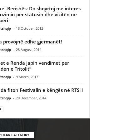
el-Berishës: Do shqyrtoj me interes
ozimin për statusin dhe vizitën në
përi
tshqip
-
18 October, 2012
a provojnë edhe gjermanët!
tshqip
-
28 August, 2014
et e Renda japin vendimet per
den e Tritolit”
tshqip
-
9 March, 2017
ida fiton Festivalin e këngës në RTSH
tshqip
-
29 December, 2014
PULAR CATEGORY