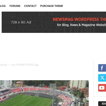
BLOG
FORUMS
CONTACT
PURCHASE THEME
biletat
wp-1478807127922.jpg
EDI