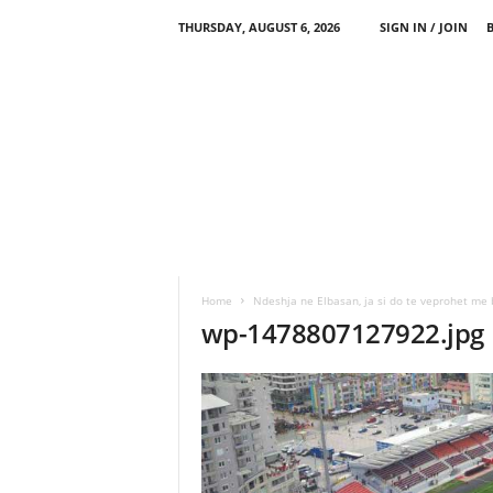
THURSDAY, AUGUST 6, 2026
SIGN IN / JOIN
Home
Ndeshja ne Elbasan, ja si do te veprohet me 
wp-1478807127922.jpg