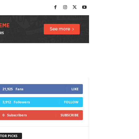
21,925
Fans
LIKE
3,912
Followers
FOLLOW
0
Subscribers
SUBSCRIBE
TOR PICKS