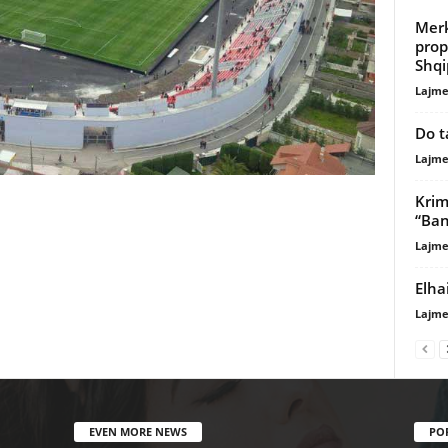
Merk
prop
Shqi
Lajme
Do t
Lajme
Krim
“Ban
Lajme
Elha
Lajme
EVEN MORE NEWS
PO