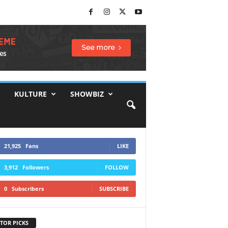
KULTURE
SHOWBIZ
21,925
Fans
LIKE
3,912
Followers
FOLLOW
0
Subscribers
SUBSCRIBE
TOR PICKS