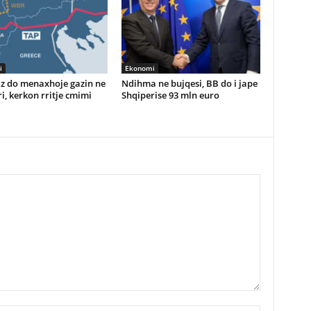
i
Ekonomi
z do menaxhoje gazin ne
Ndihma ne bujqesi, BB do i jape
i, kerkon rritje cmimi
Shqiperise 93 mln euro