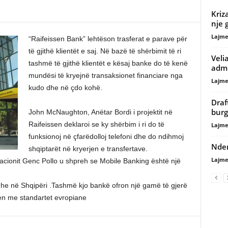
Kriz
nje 
Lajme
“Raifeissen Bank” lehtëson trasferat e parave për
të gjithë klientët e saj. Në bazë të shërbimit të ri
Veli
tashmë të gjithë klientët e kësaj banke do të kenë
admi
mundësi të kryejnë transaksionet financiare nga
Lajme
kudo dhe në çdo kohë.
Draft
burg
John McNaughton, Anëtar Bordi i projektit në
Raifeissen deklaroi se ky shërbim i ri do të
Lajme
funksionoj në çfarëdolloj telefoni dhe do ndihmoj
Nder
shqiptarët në kryerjen e transfertave.
Lajme
novacionit Genc Pollo u shpreh se Mobile Banking është një
he në Shqipëri .Tashmë kjo bankë ofron një gamë të gjerë
n me standartet evropiane