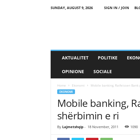
SUNDAY, AUGUST 9, 2026
SIGN IN / JOIN
BL
AKTUALITET
POLITIKE
EKON
OPINIONE
SOCIALE
Home
Ekonomi
Mobile banking, Raifeissen Bank 
EKONOMI
Mobile banking, R
shërbimin e ri
By
Lajmetshqip
-
18 November, 2011
1090