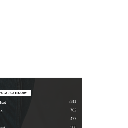
PULAR CATEGORY
2611
itet
702
ke
477
306