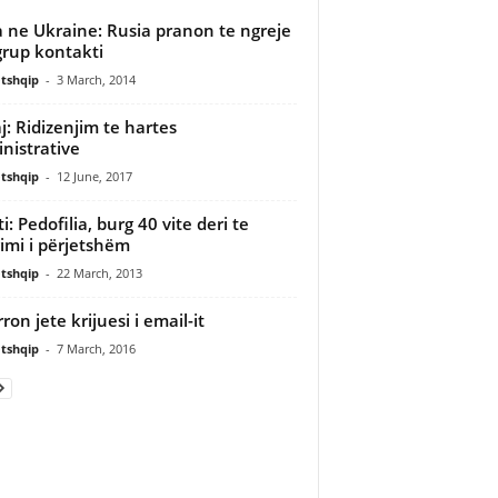
a ne Ukraine: Rusia pranon te ngreje
grup kontakti
tshqip
-
3 March, 2014
aj: Ridizenjim te hartes
nistrative
tshqip
-
12 June, 2017
i: Pedofilia, burg 40 vite deri te
imi i përjetshëm
tshqip
-
22 March, 2013
ron jete krijuesi i email-it
tshqip
-
7 March, 2016