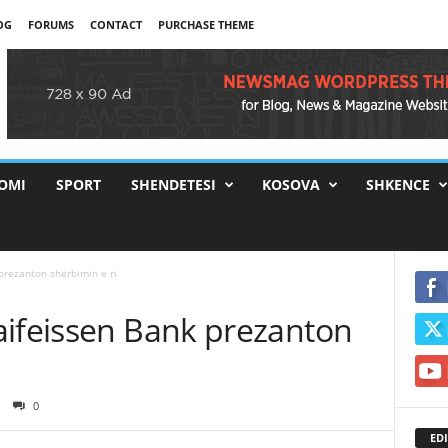
OG
FORUMS
CONTACT
PURCHASE THEME
OMI
SPORT
SHENDETESI
KOSOVA
SHKENCE
prezanton shërbimin e ri
aifeissen Bank prezanton
0
EDI