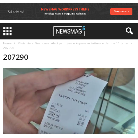
Home
Ministria e Financave: Afati per lojen e kuponave tatimore deri ne 11 janar
207290
207290