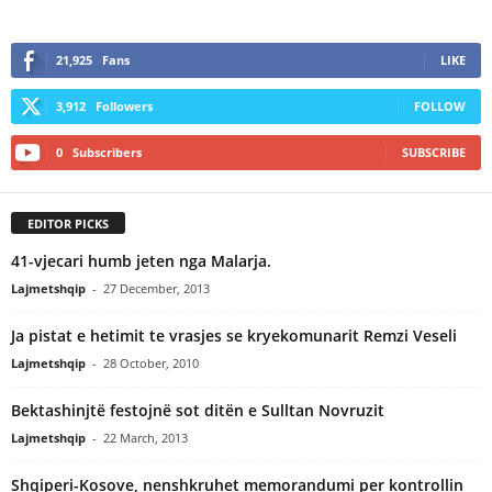
21,925
Fans
LIKE
3,912
Followers
FOLLOW
0
Subscribers
SUBSCRIBE
EDITOR PICKS
41-vjecari humb jeten nga Malarja.
Lajmetshqip
-
27 December, 2013
Ja pistat e hetimit te vrasjes se kryekomunarit Remzi Veseli
Lajmetshqip
-
28 October, 2010
Bektashinjtë festojnë sot ditën e Sulltan Novruzit
Lajmetshqip
-
22 March, 2013
Shqiperi-Kosove, nenshkruhet memorandumi per kontrollin