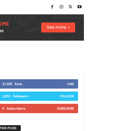
21,925
Fans
LIKE
3,912
Followers
FOLLOW
0
Subscribers
SUBSCRIBE
TOR PICKS