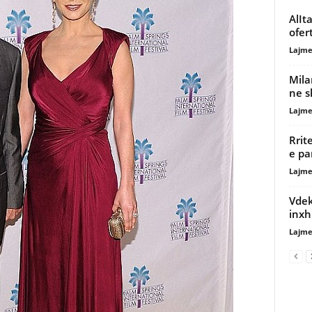
AlIt
ofer
Lajme
Mila
ne s
Lajme
Rrit
e pa
Lajme
Vdek
inxh
Lajme