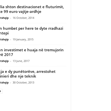
alia shton destinacionet e fluturimit,
te 99 euro vajtje-ardhje
tshqip
-
16 October, 2014
n humbet per here te dyte rradhazi
htepi
tshqip
-
19 January, 2015
en investimet e huaja në tremujorin
rë 2017
tshqip
-
13 June, 2017
ja e dy punëtorëve, arrestohet
inieri dhe nje teknik
tshqip
-
30 October, 2013