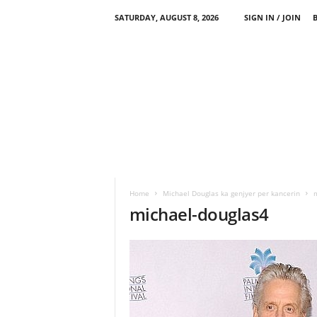
SATURDAY, AUGUST 8, 2026
SIGN IN / JOIN
Home
Michael Douglas ka genjyer per kancerin
m
michael-douglas4