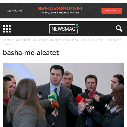
Home
Mero Baze: Ka 2 rrugë si mund ta sjelli Basha PD-në në pushtet
basha-me-
aleatet
basha-me-aleatet