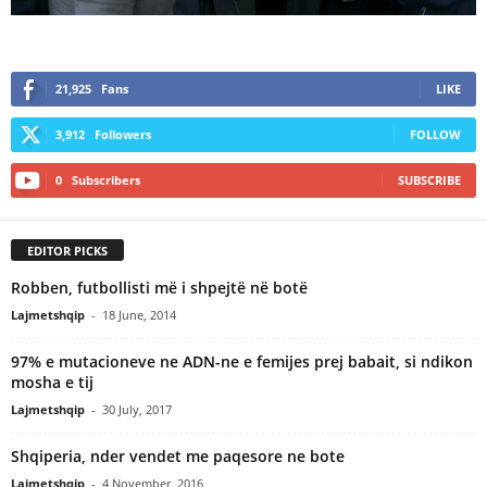
21,925
Fans
LIKE
3,912
Followers
FOLLOW
0
Subscribers
SUBSCRIBE
EDITOR PICKS
Robben, futbollisti më i shpejtë në botë
Lajmetshqip
-
18 June, 2014
97% e mutacioneve ne ADN-ne e femijes prej babait, si ndikon
mosha e tij
Lajmetshqip
-
30 July, 2017
Shqiperia, nder vendet me paqesore ne bote
Lajmetshqip
-
4 November, 2016