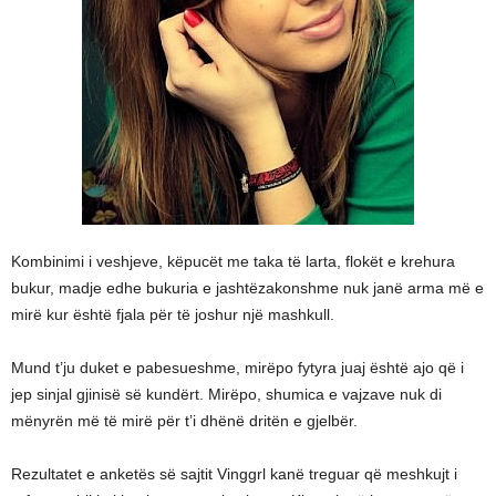
Kombinimi i veshjeve, këpucët me taka të larta, flokët e krehura
bukur, madje edhe bukuria e jashtëzakonshme nuk janë arma më e
mirë kur është fjala për të joshur një mashkull.
Mund t’ju duket e pabesueshme, mirëpo fytyra juaj është ajo që i
jep sinjal gjinisë së kundërt. Mirëpo, shumica e vajzave nuk di
mënyrën më të mirë për t’i dhënë dritën e gjelbër.
Rezultatet e anketës së sajtit Vinggrl kanë treguar që meshkujt i