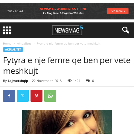
Home
Aktualitet
Fytyra e nje femre qe ben per vete meshkujt
AKTUALITET
Fytyra e nje femre qe ben per vete
meshkujt
By
Lajmetshqip
-
22 November, 2013
1424
0