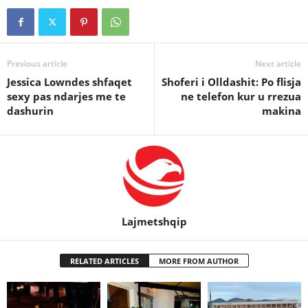
Previous article
Next article
Jessica Lowndes shfaqet
Shoferi i Olldashit: Po flisja
sexy pas ndarjes me te
ne telefon kur u rrezua
dashurin
makina
Lajmetshqip
RELATED ARTICLES
MORE FROM AUTHOR