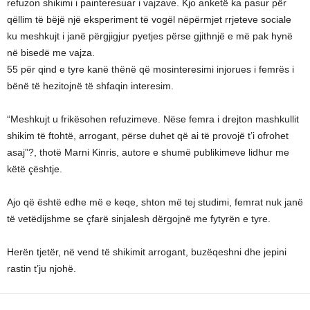
refuzon shikimi i painteresuar i vajzave. Kjo anketë ka pasur për
qëllim të bëjë një eksperiment të vogël nëpërmjet rrjeteve sociale
ku meshkujt i janë përgjigjur pyetjes përse gjithnjë e më pak hynë
në bisedë me vajza.
55 për qind e tyre kanë thënë që mosinteresimi injorues i femrës i
bënë të hezitojnë të shfaqin interesim.
“Meshkujt u frikësohen refuzimeve. Nëse femra i drejton mashkullit
shikim të ftohtë, arrogant, përse duhet që ai të provojë t’i ofrohet
asaj”?, thotë Marni Kinris, autore e shumë publikimeve lidhur me
këtë çështje.
Ajo që është edhe më e keqe, shton më tej studimi, femrat nuk janë
të vetëdijshme se çfarë sinjalesh dërgojnë me fytyrën e tyre.
Herën tjetër, në vend të shikimit arrogant, buzëqeshni dhe jepini
rastin t’ju njohë.