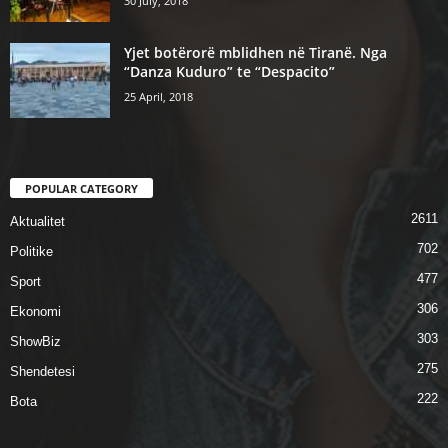
30 July, 2018
Yjet botërorë mblidhen në Tiranë. Nga
“Danza Kuduro” te “Despacito”
25 April, 2018
POPULAR CATEGORY
2611
Aktualitet
702
Politike
477
Sport
306
Ekonomi
303
ShowBiz
275
Shendetesi
222
Bota