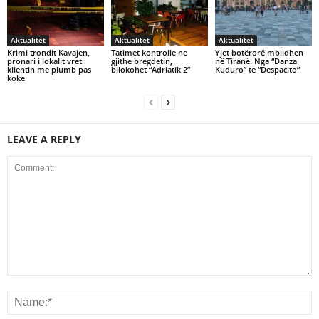
Aktualitet
Aktualitet
Aktualitet
Krimi trondit Kavajen,
Tatimet kontrolle ne
Yjet botërorë mblidhen
pronari i lokalit vret
gjithe bregdetin,
në Tiranë. Nga “Danza
klientin me plumb pas
bllokohet “Adriatik 2”
Kuduro” te “Despacito”
koke
LEAVE A REPLY