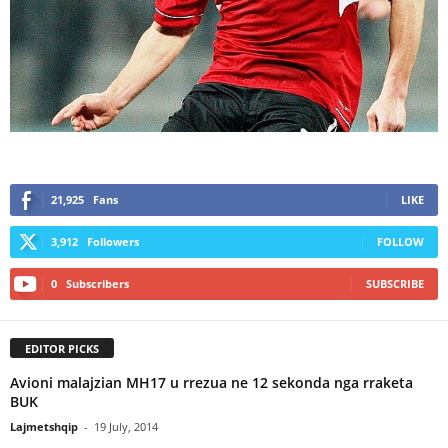
21,925
Fans
LIKE
3,912
Followers
FOLLOW
0
Subscribers
SUBSCRIBE
EDITOR PICKS
Avioni malajzian MH17 u rrezua ne 12 sekonda nga rraketa
BUK
Lajmetshqip
-
19 July, 2014