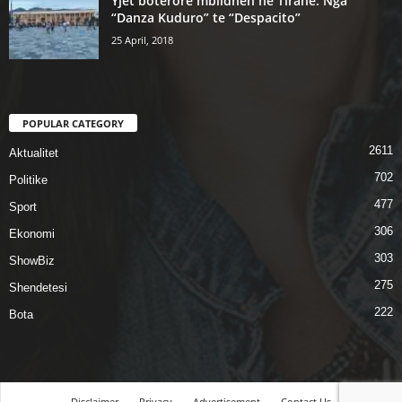
Yjet botërorë mblidhen në Tiranë. Nga
“Danza Kuduro” te “Despacito”
25 April, 2018
POPULAR CATEGORY
2611
Aktualitet
702
Politike
477
Sport
306
Ekonomi
303
ShowBiz
275
Shendetesi
222
Bota
Disclaimer
Privacy
Advertisement
Contact Us