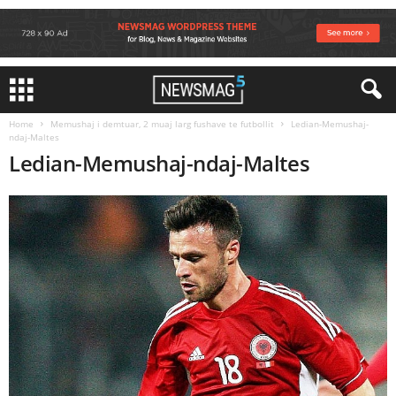
Home
Memushaj i demtuar, 2 muaj larg fushave te futbollit
Ledian-Memushaj-
ndaj-Maltes
Ledian-Memushaj-ndaj-Maltes