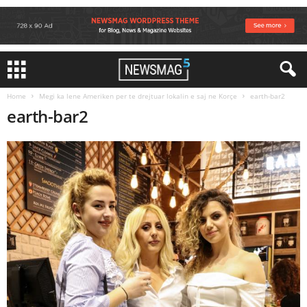
Home
Megi ka lene Ameriken per te drejtuar lokalin e saj ne Korçe
earth-bar2
earth-bar2