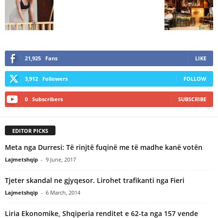
21,925
Fans
LIKE
3,912
Followers
FOLLOW
0
Subscribers
SUBSCRIBE
EDITOR PICKS
Meta nga Durresi: Të rinjtë fuqinë me të madhe kanë votën
Lajmetshqip
-
9 June, 2017
Tjeter skandal ne gjyqesor. Lirohet trafikanti nga Fieri
Lajmetshqip
-
6 March, 2014
Liria Ekonomike, Shqiperia renditet e 62-ta nga 157 vende