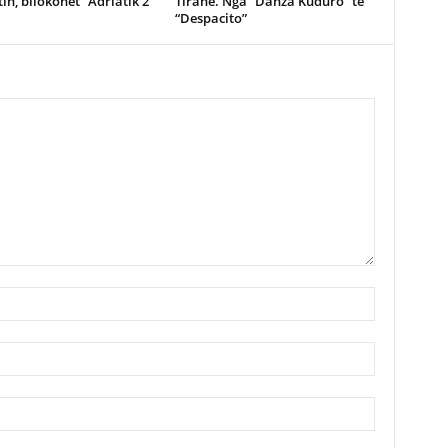
in, bllokohet “Adriatik 2”
Tiranë. Nga “Danza Kuduro” te
“Despacito”