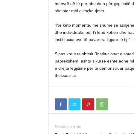
mënyrë që të përmbushen përgjegjësitë dhe
shqiptar mbi gjithçka tjetër.
“Në këto momente, më shumë se asnjëherë t
dhe individuale, për t’i lënë kohën dhe ha
instititucioneve të pavarura ligjore të tij.”
Sipas kreut të shtetit “Institucionet e shte
paprekshëm, ashtu sikurse është edhe mbr
e drejta legjitime për të demonstruar paq
theksuar ai.
Previous article