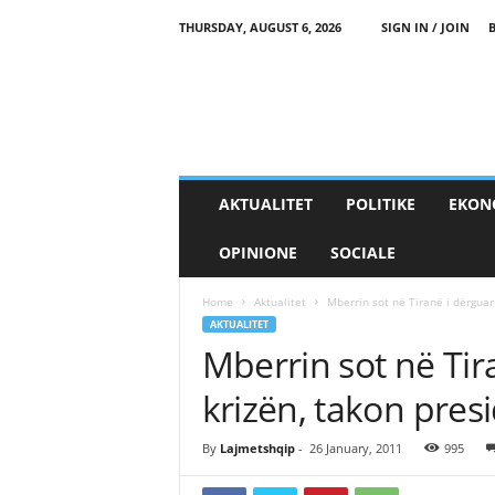
THURSDAY, AUGUST 6, 2026
SIGN IN / JOIN
AKTUALITET
POLITIKE
EKON
OPINIONE
SOCIALE
Home
Aktualitet
Mberrin sot në Tiranë i dërguari
AKTUALITET
Mberrin sot në Tira
krizën, takon pres
By
Lajmetshqip
-
26 January, 2011
995