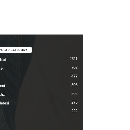
PULAR CATEGORY
2611
itet
702
ke
477
306
omi
303
Biz
275
etesi
222