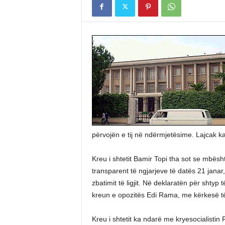
përvojën e tij në ndërmjetësime. Lajcak 
Kreu i shtetit Bamir Topi tha sot se mbësh
transparent të ngjarjeve të datës 21 jana
zbatimit të ligjit. Në deklaratën për shtyp
kreun e opozitës Edi Rama, me kërkesë të k
Kreu i shtetit ka ndarë me kryesocialist