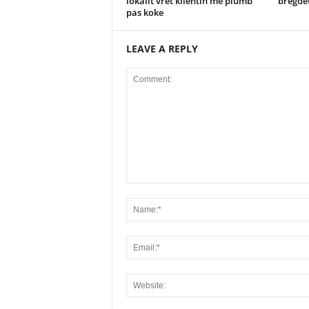
lokalit vret klientin me plumb
bregdet
pas koke
LEAVE A REPLY