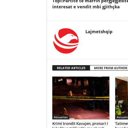
Topi:Partitë të marrin përgjegjësit
interesat e vendit mbi gjithçka
Lajmetshqip
RELATED ARTICLES
MORE FROM AUTHOR
Aktualitet
Aktualit
Krimi trondit Kavajen, pronari i
Tatimet