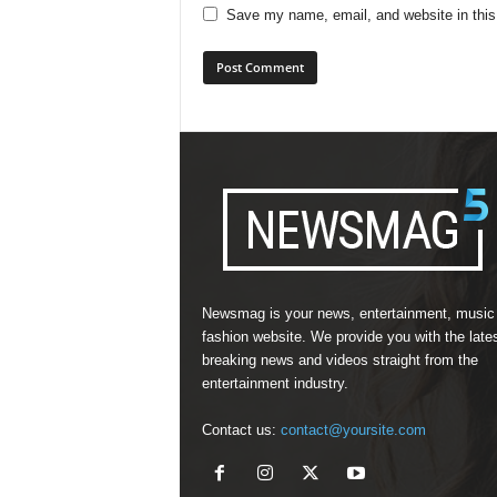
Save my name, email, and website in this
Newsmag is your news, entertainment, music
fashion website. We provide you with the late
breaking news and videos straight from the
entertainment industry.
Contact us:
contact@yoursite.com