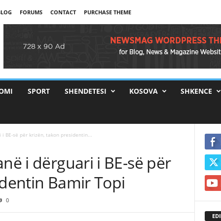
BLOG
FORUMS
CONTACT
PURCHASE THEME
OMI
SPORT
SHENDETESI
KOSOVA
SHKENCE
 i BE-së për krizën, takon presidentin...
në i dërguari i BE-së për
identin Bamir Topi
0
EDI