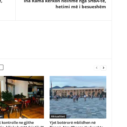
ë,
Ina Rama kërkon ndihmë nga SHBA-të,
hetimi më i besueshëm
et
Aktualitet
 kontrolle ne gjithe
Yjet botërorë mblidhen në