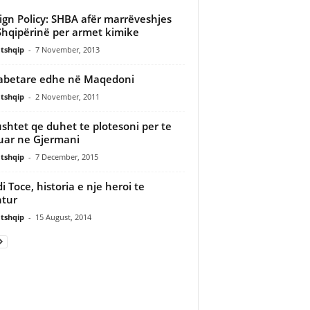
ign Policy: SHBA afër marrëveshjes
hqipërinë per armet kimike
tshqip
-
7 November, 2013
abetare edhe në Maqedoni
tshqip
-
2 November, 2011
ushtet qe duhet te plotesoni per te
ar ne Gjermani
tshqip
-
7 December, 2015
i Toce, historia e nje heroi te
tur
tshqip
-
15 August, 2014