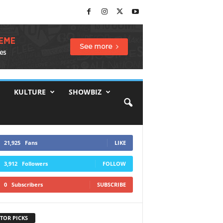
KULTURE
SHOWBIZ
21,925
Fans
LIKE
3,912
Followers
FOLLOW
0
Subscribers
SUBSCRIBE
TOR PICKS