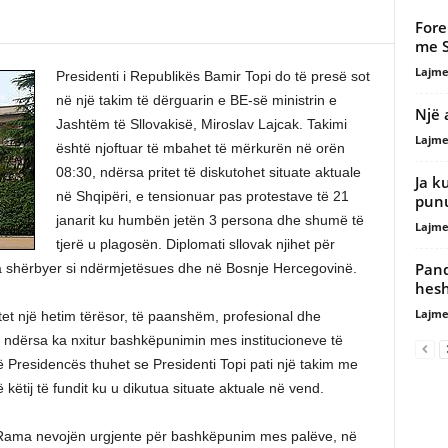
Fore
me S
Lajme
Presidenti i Republikës Bamir Topi do të presë sot
në një takim të dërguarin e BE-së ministrin e
Një 
Jashtëm të Sllovakisë, Miroslav Lajcak. Takimi
Lajme
është njoftuar të mbahet të mërkurën në orën
08:30, ndërsa pritet të diskutohet situate aktuale
Ja k
në Shqipëri, e tensionuar pas protestave të 21
punu
janarit ku humbën jetën 3 persona dhe shumë të
Lajme
tjerë u plagosën. Diplomati sllovak njihet për
Pand
ka shërbyer si ndërmjetësues dhe në Bosnje Hercegovinë.
hesh
Lajme
tet një hetim tërësor, të paanshëm, profesional dhe
r, ndërsa ka nxitur bashkëpunimin mes institucioneve të
 të Presidencës thuhet se Presidenti Topi pati një takim me
ëtij të fundit ku u dikutua situate aktuale në vend.
in Rama nevojën urgjente për bashkëpunim mes palëve, në