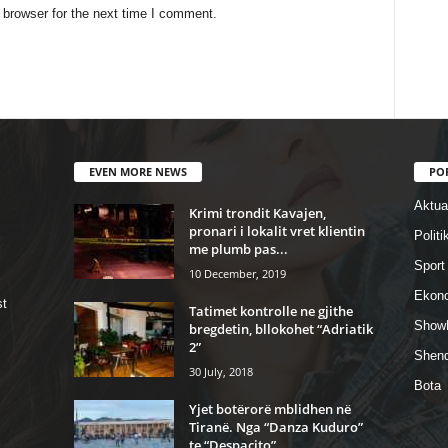
 browser for the next time I comment.
EVEN MORE NEWS
PO
Aktual
Krimi trondit Kavajen,
pronari i lokalit vret klientin
Politi
me plumb pas...
Sport
10 December, 2019
Ekon
st
Tatimet kontrolle ne gjithe
Show
bregdetin, bllokohet “Adriatik
2”
Shend
30 July, 2018
Bota
Yjet botërorë mblidhen në
Tiranë. Nga “Danza Kuduro”
te “Despacito”