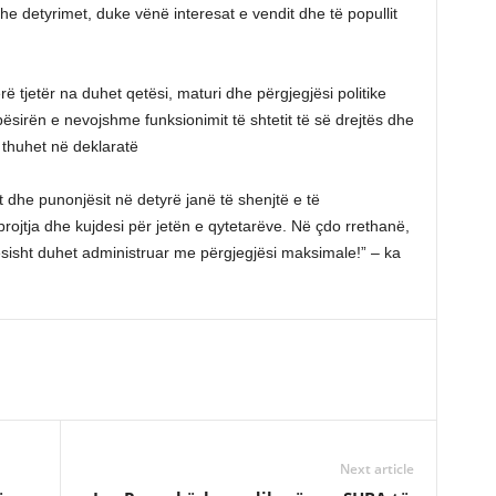
 detyrimet, duke vënë interesat e vendit dhe të popullit
jetër na duhet qetësi, maturi dhe përgjegjësi politike
pësirën e nevojshme funksionimit të shtetit të së drejtës dhe
 – thuhet në deklaratë
tit dhe punonjësit në detyrë janë të shenjtë e të
ojtja dhe kujdesi për jetën e qytetarëve. Në çdo rrethanë,
ësisht duhet administruar me përgjegjësi maksimale!” – ka
Next article