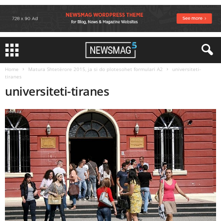
Home
Matura Shtetërore 2015, ja si do plotesohet formulari A2
universiteti-
tiranes
universiteti-tiranes