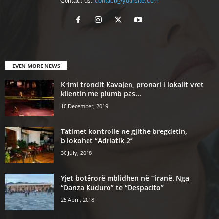
Contact us:
contact@yoursite.com
EVEN MORE NEWS
Krimi trondit Kavajen, pronari i lokalit vret
klientin me plumb pas...
10 December, 2019
Tatimet kontrolle ne gjithe bregdetin,
bllokohet “Adriatik 2”
30 July, 2018
Yjet botërorë mblidhen në Tiranë. Nga
“Danza Kuduro” te “Despacito”
25 April, 2018