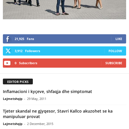
21,925
Fans
LIKE
3,912
Followers
FOLLOW
0
Subscribers
SUBSCRIBE
EDITOR PICKS
Inflamacioni i kyçeve, shfaqja dhe simptomat
Lajmetshqip
-
29 May, 2011
Tjeter skandal ne gjyqesor, Stavri Kallco akuzohet se ka
manipuluar provat
Lajmetshqip
-
2 December, 2015