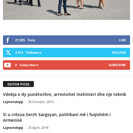
21,925
Fans
LIKE
3,912
Followers
FOLLOW
0
Subscribers
SUBSCRIBE
EDITOR PICKS
Vdekja e dy punëtorëve, arrestohet inxhinieri dhe nje teknik
Lajmetshqip
-
30 October, 2013
Si u rrëzua Serzh Sargsyan, politikani më i fuqishëm i
Armenisë
Lajmetshqip
-
25 April, 2018