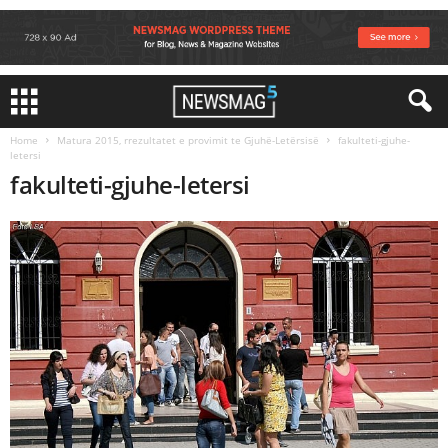
Home
Matura 2015, rrezultatet e provimit te Gjuhë-Letërsisë
fakulteti-gjuhe-
letersi
fakulteti-gjuhe-letersi