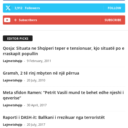
3,912
Followers
FOLLOW
0
Subscribers
SUBSCRIBE
EDITOR PICKS
Qosja: Situata ne Shqiperi teper e tensionuar, kjo situatë po e
rraskapit popullin
Lajmetshqip
-
9 February, 2011
Gramsh, 2 të rinj mbyten në një përrua
Lajmetshqip
-
20 July, 2010
Meta sfidon Ramen: “Petrit Vasili mund te behet edhe njeshi i
qeverise”
Lajmetshqip
-
30 April, 2017
Raporti i DASH-it: Ballkani i rrezikuar nga terroristët
Lajmetshqip
-
20 July, 2017