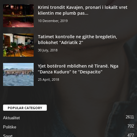
Krimi trondit Kavajen, pronari i lokalit vret
klientin me plumb pas...
10 December, 2019
Tatimet kontrolle ne gjithe bregdetin,
bllokohet “Adriatik 2”
30 July, 2018
Yjet botërorë mblidhen në Tiranë. Nga
“Danza Kuduro” te “Despacito”
25 April, 2018
POPULAR CATEGORY
2611
Aktualitet
702
Politike
477
Sport