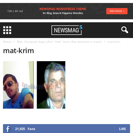
Home
Mat, 23-vjeçari kapi çiftin “mat”, burri dhe dashnori e vrasin
mat-krim
mat-krim
21,925
Fans
LIKE