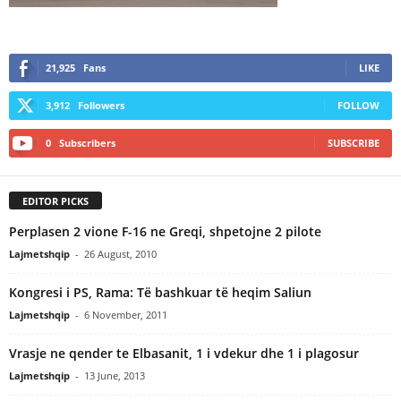
21,925
Fans
LIKE
3,912
Followers
FOLLOW
0
Subscribers
SUBSCRIBE
EDITOR PICKS
Perplasen 2 vione F-16 ne Greqi, shpetojne 2 pilote
Lajmetshqip
-
26 August, 2010
Kongresi i PS, Rama: Të bashkuar të heqim Saliun
Lajmetshqip
-
6 November, 2011
Vrasje ne qender te Elbasanit, 1 i vdekur dhe 1 i plagosur
Lajmetshqip
-
13 June, 2013