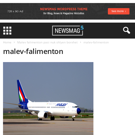
Home
Malev falimenton pasi nuk shlyen borxhet
malev-falimenton
malev-falimenton