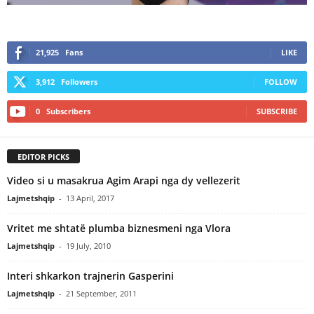
21,925
Fans
LIKE
3,912
Followers
FOLLOW
0
Subscribers
SUBSCRIBE
EDITOR PICKS
Video si u masakrua Agim Arapi nga dy vellezerit
Lajmetshqip
-
13 April, 2017
Vritet me shtatë plumba biznesmeni nga Vlora
Lajmetshqip
-
19 July, 2010
Interi shkarkon trajnerin Gasperini
Lajmetshqip
-
21 September, 2011