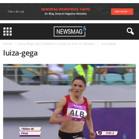
Home
Luiza Gega sjell medaljen e pare te arte ne Shqiperi
luiza-gega
luiza-gega