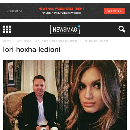
Home
Lori Hoxha: “Top Fest i fundit, mos mungoni”
lori-hoxha-ledioni
lori-hoxha-ledioni