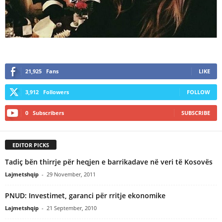
21,925
Fans
LIKE
3,912
Followers
FOLLOW
0
Subscribers
SUBSCRIBE
EDITOR PICKS
Tadiç bën thirrje për heqjen e barrikadave në veri të Kosovës
Lajmetshqip
-
29 November, 2011
PNUD: Investimet, garanci për rritje ekonomike
Lajmetshqip
-
21 September, 2010