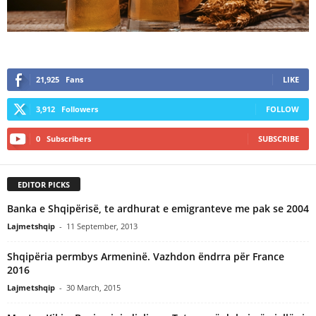
21,925
Fans
LIKE
3,912
Followers
FOLLOW
0
Subscribers
SUBSCRIBE
EDITOR PICKS
Banka e Shqipërisë, te ardhurat e emigranteve me pak se 2004
Lajmetshqip
-
11 September, 2013
Shqipëria permbys Armeninë. Vazhdon ëndrra për France
2016
Lajmetshqip
-
30 March, 2015