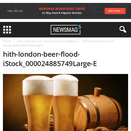
Home
Lista e birrave me substanca kancerogjene
hith-london-beer-flood-
iStock_000024885749Large-E
hith-london-beer-flood-
iStock_000024885749Large-E