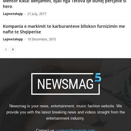
Mentor Kikia: Benjamini, djali nga Tetova që duhej përcjellë si
hero
Lajmetshqip
-
21 July, 2017
Kompania e markimit te karburanteve bllokon furnizimin me
nafte te Shqiperise
Lajmetshqip
-
10 December, 2015
Newsmag is your news, entertainment, music fashion website. We
provide you with the latest breaking news and videos straight from the
entertainment industry.
Contact us:
contact@yoursite.com