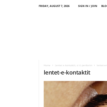
FRIDAY, AUGUST 7, 2026
SIGN IN / JOIN
BLO
Home
Lentet e kontaktit, si ti perdorim
lentet-e-
lentet-e-kontaktit