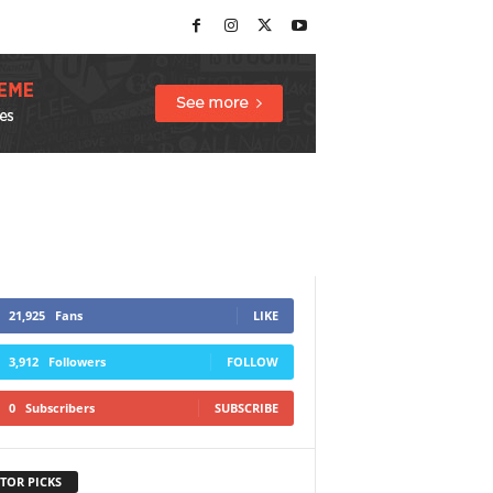
21,925
Fans
LIKE
3,912
Followers
FOLLOW
0
Subscribers
SUBSCRIBE
TOR PICKS