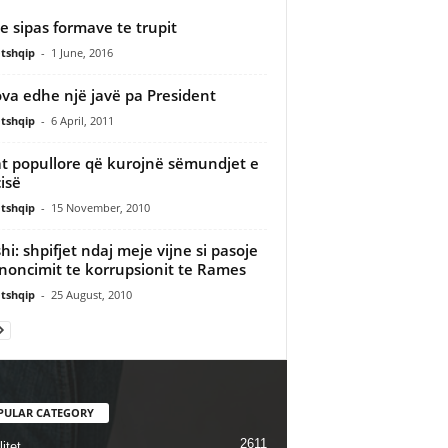
je sipas formave te trupit
tshqip
-
1 June, 2016
va edhe një javë pa President
tshqip
-
6 April, 2011
t popullore që kurojnë sëmundjet e
isë
tshqip
-
15 November, 2010
hi: shpifjet ndaj meje vijne si pasoje
noncimit te korrupsionit te Rames
tshqip
-
25 August, 2010
PULAR CATEGORY
2611
itet