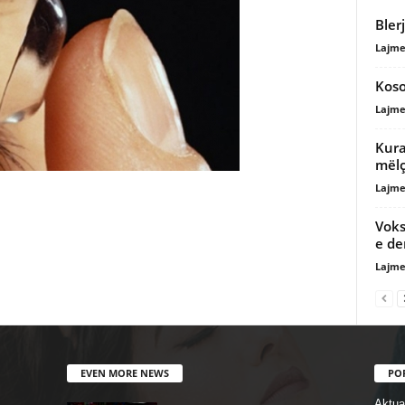
Bler
Lajme
Koso
Lajme
Kura
mëlç
Lajme
Voks
e de
Lajme
EVEN MORE NEWS
PO
Aktual