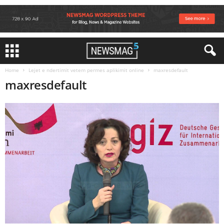
Home
Lejet e ndertimit vetem permes aplikimit online
maxresdefault
maxresdefault