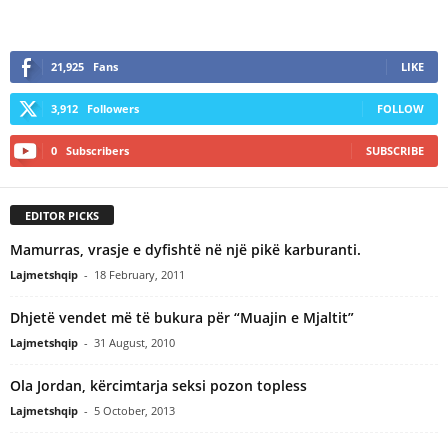
21,925
Fans
LIKE
3,912
Followers
FOLLOW
0
Subscribers
SUBSCRIBE
EDITOR PICKS
Mamurras, vrasje e dyfishtë në një pikë karburanti.
Lajmetshqip
-
18 February, 2011
Dhjetë vendet më të bukura për “Muajin e Mjaltit”
Lajmetshqip
-
31 August, 2010
Ola Jordan, kërcimtarja seksi pozon topless
Lajmetshqip
-
5 October, 2013