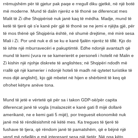
rrëmujshëm për të gjetur pak paqe e rregull diku gjetkë, në një botë
më moderne. Mund të dalin njerëz e të thonë se diferencat mes
Malit të Zi dhe Shqipërisë nuk janë kaq të mëdha. Madje, mund të
ketë të tjerë që s’e kanë për gjë të thonë se ne jemi e njëjta gjë, për
të mos thënë që Shqipëria është, në shumë drejtime, më mirë sesa
Mali i Zi. Por unë nuk e di se ku e kanë fjalën njerëz të tillë. Kjo do
të ishte një mburravecëri e pakuptimtë. Edhe ndonjë avantazh që
mund të kemi (vura re se kamerierët e personeli i hotelit në Malin e
Zi kishin një njohje diskrete të anglishtes; në Shqipëri ndodh më
rrallë që një kamerier i ndonjë hoteli të madh në qytetet turistike të
mos dijë anglisht), kjo gjë mbetet në hijen e shërbimit të keq që
ofrohet këtyre anëve tona.
Mund të jetë e vërtetë që për sa i takon GDP-së/për capita
diferencat janë të vogla (malazezët e kanë gati 8 mijë dollarë
amerikanë, ne e kemi gati 5 mijë), por treguesit ekonomikë nuk
janë më të rëndësishmit në këtë mes. Ka tregues të tjerë të
fushave të tjera, që rëndom janë të pamatshëm, që e bëjnë një
vend më ndjellës e më interesant sesa një tjetër. Një nga këto