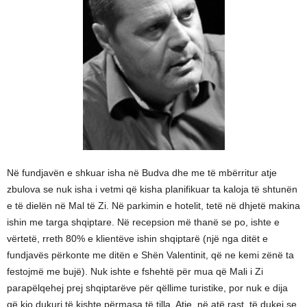
Në fundjavën e shkuar isha në Budva dhe me të mbërritur atje
zbulova se nuk isha i vetmi që kisha planifikuar ta kaloja të shtunën
e të dielën në Mal të Zi. Në parkimin e hotelit, tetë në dhjetë makina
ishin me targa shqiptare. Në recepsion më thanë se po, ishte e
vërtetë, rreth 80% e klientëve ishin shqiptarë (një nga ditët e
fundjavës përkonte me ditën e Shën Valentinit, që ne kemi zënë ta
festojmë me bujë). Nuk ishte e fshehtë për mua që Mali i Zi
parapëlqehej prej shqiptarëve për qëllime turistike, por nuk e dija
që kjo dukuri të kishte përmasa të tilla. Atje, në atë rast, të dukej se