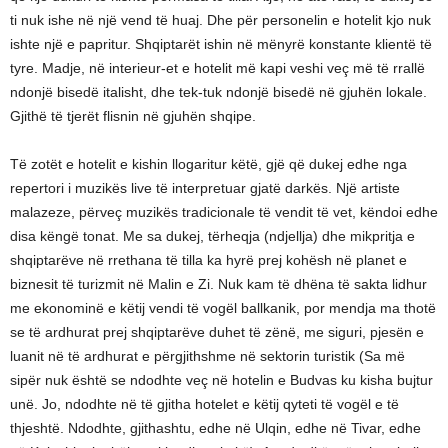
ti nuk ishe në një vend të huaj. Dhe për personelin e hotelit kjo nuk
ishte një e papritur. Shqiptarët ishin në mënyrë konstante klientë të
tyre. Madje, në interieur-et e hotelit më kapi veshi veç më të rrallë
ndonjë bisedë italisht, dhe tek-tuk ndonjë bisedë në gjuhën lokale.
Gjithë të tjerët flisnin në gjuhën shqipe.
Të zotët e hotelit e kishin llogaritur këtë, gjë që dukej edhe nga
repertori i muzikës live të interpretuar gjatë darkës. Një artiste
malazeze, përveç muzikës tradicionale të vendit të vet, këndoi edhe
disa këngë tonat. Me sa dukej, tërheqja (ndjellja) dhe mikpritja e
shqiptarëve në rrethana të tilla ka hyrë prej kohësh në planet e
biznesit të turizmit në Malin e Zi. Nuk kam të dhëna të sakta lidhur
me ekonominë e këtij vendi të vogël ballkanik, por mendja ma thotë
se të ardhurat prej shqiptarëve duhet të zënë, me siguri, pjesën e
luanit në të ardhurat e përgjithshme në sektorin turistik (Sa më
sipër nuk është se ndodhte veç në hotelin e Budvas ku kisha bujtur
unë. Jo, ndodhte në të gjitha hotelet e këtij qyteti të vogël e të
thjeshtë. Ndodhte, gjithashtu, edhe në Ulqin, edhe në Tivar, edhe