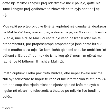
qoftë një territor i shqyer prej ndërtimeve me e pa leje, qoftë një
lumë i shqyer prej vjedhësve të zhavorrit në të dyja anët e tij etj.,
etj.
Mos vallë po e teproj duke lënë të kuptohet një gjendje të idealizuar
në Mal të Zi? Tani, unë e di, siç e dini edhe ju, se Mali i Zi nuk është
Suedia, unë e di se Mali i Zi është një vend ballkanik ndër më të
prapambeturit, por prapëseprapë prapambetja jonë është ku e ku
më e madhe sesa atje. Ne kemi kohë që kemi shpallur ambicien “të
bëhemi si Europa”, por nuk do ishte keq që t’i merrnim gjërat me
radhë. Le të bëhemi fillimisht si Mali i Zi.
Post Scriptum: Erdha pak rreth Budvës, dhe nëpër lokale nuk më
zuri syri televizorë të hapur te kanalet me informacion të titruara 24
orë non stop dhe rrjedhimisht as njerëz që pinë kafe me sytë e
ngulur në ekranin e televizorit, a thua se po ndjekin live fundin e
botës.
“Shqip”