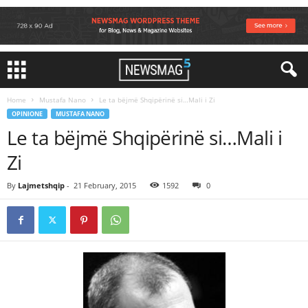
Home
Mustafa Nano
Le ta bëjmë Shqipërinë si…Mali i Zi
OPINIONE
MUSTAFA NANO
Le ta bëjmë Shqipërinë si…Mali i
Zi
By
Lajmetshqip
-
21 February, 2015
1592
0