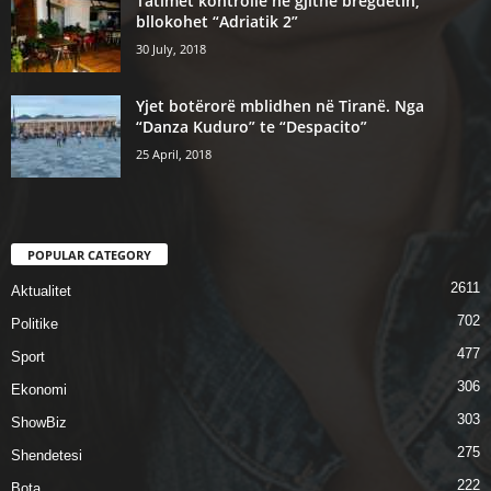
Tatimet kontrolle ne gjithe bregdetin,
bllokohet “Adriatik 2”
30 July, 2018
Yjet botërorë mblidhen në Tiranë. Nga
“Danza Kuduro” te “Despacito”
25 April, 2018
POPULAR CATEGORY
2611
Aktualitet
702
Politike
477
Sport
306
Ekonomi
303
ShowBiz
275
Shendetesi
222
Bota