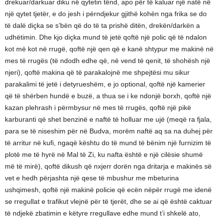
drekuar/darkuar diku në qytetin tënd, apo për të kaluar një natë në
një qytet tjetër, e do jesh i përndjekur gjithë kohën nga frika se do
të dalë diçka se s’bën që do të ta prishë ditën, drekën/darkën a
udhëtimin. Dhe kjo diçka mund të jetë qoftë një polic që të ndalon
kot më kot në rrugë, qoftë një qen që e kanë shtypur me makinë në
mes të rrugës (të ndodh edhe që, në vend të qenit, të shohësh një
njeri), qoftë makina që të parakalojnë me shpejtësi mu sikur
parakalimi të jetë i detyrueshëm, e jo optional, qoftë një kamerier
që të shërben hundë e buzë, a thua se i ke ndonjë borxh, qoftë një
kazan plehrash i përmbysur në mes të rrugës, qoftë një pikë
karburanti që shet benzinë e naftë të holluar me ujë (meqë ra fjala,
para se të niseshim për në Budva, morëm naftë aq sa na duhej për
të arritur në kufi, ngaqë kështu do të mund të bënim një furnizim të
plotë me të hyrë në Mal të Zi, ku nafta është e një cilësie shumë
më të mirë), qoftë dikush që nxjerr dorën nga dritarja e makinës së
vet e hedh përjashta një qese të mbushur me mbeturina
ushqimesh, qoftë një makinë policie që ecën nëpër rrugë me idenë
se rregullat e trafikut vlejnë për të tjerët, dhe se ai që është caktuar
të ndjekë zbatimin e këtyre rregullave edhe mund t’i shkelë ato,