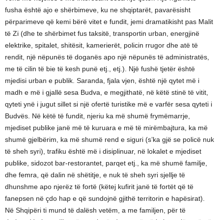
fusha është ajo e shërbimeve, ku ne shqiptarët, pavarësisht
përparimeve që kemi bërë vitet e fundit, jemi dramatikisht pas Malit
të Zi (dhe te shërbimet fus taksitë, transportin urban, energjinë
elektrike, spitalet, shitësit, kamerierët, policin rrugor dhe atë të
rendit, një nëpunës të doganës apo një nëpunës të administratës,
me të cilin të bie të kesh punë etj., etj.). Një fushë tjetër është
mjedisi urban e publik. Saranda, fjala vjen, është një qytet më i
madh e më i gjallë sesa Budva, e megjithatë, në këtë stinë të vitit,
qyteti ynë i jugut sillet si një ofertë turistike më e varfër sesa qyteti i
Budvës. Në këtë të fundit, njeriu ka më shumë frymëmarrje,
mjediset publike janë më të kuruara e më të mirëmbajtura, ka më
shumë gjelbërim, ka më shumë rend e siguri (s’ka gjë se policë nuk
të sheh syri), trafiku është më i disiplinuar, në lokalet e mjediset
publike, sidozot bar-restorantet, parqet etj., ka më shumë familje,
dhe femra, që dalin në shëtitje, e nuk të sheh syri sjellje të
dhunshme apo njerëz të fortë (këtej kufirit janë të fortët që të
fanepsen në çdo hap e që sundojnë gjithë territorin e hapësirat).
Në Shqipëri ti mund të dalësh vetëm, a me familjen, për të