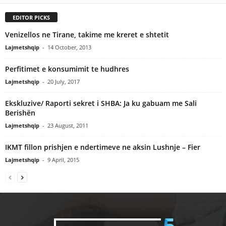
EDITOR PICKS
Venizellos ne Tirane, takime me kreret e shtetit
Lajmetshqip
-
14 October, 2013
Perfitimet e konsumimit te hudhres
Lajmetshqip
-
20 July, 2017
Ekskluzive/ Raporti sekret i SHBA: Ja ku gabuam me Sali
Berishën
Lajmetshqip
-
23 August, 2011
IKMT fillon prishjen e ndertimeve ne aksin Lushnje – Fier
Lajmetshqip
-
9 April, 2015