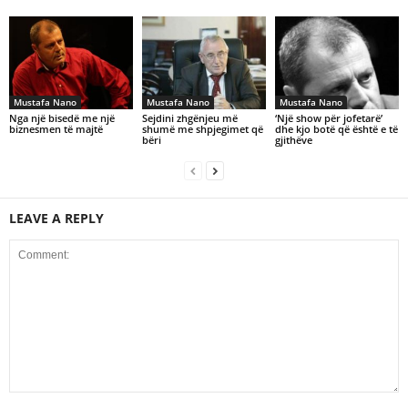
Mustafa Nano
Mustafa Nano
Mustafa Nano
Nga një bisedë me një
Sejdini zhgënjeu më
‘Një show për jofetarë’
biznesmen të majtë
shumë me shpjegimet që
dhe kjo botë që është e të
bëri
gjithëve
LEAVE A REPLY