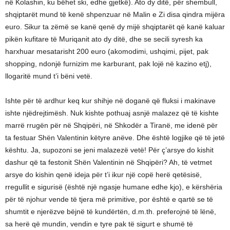
në Kolashin, ku bëhet ski, edhe gjetkë). Ato dy ditë, për shembull,
shqiptarët mund të kenë shpenzuar në Malin e Zi disa qindra mijëra
euro. Sikur ta zëmë se kanë qenë dy mijë shqiptarët që kanë kaluar
pikën kufitare të Muriqanit ato dy ditë, dhe se secili syresh ka
harxhuar mesatarisht 200 euro (akomodimi, ushqimi, pijet, pak
shopping, ndonjë furnizim me karburant, pak lojë në kazino etj),
llogaritë mund t’i bëni vetë.
Ishte për të ardhur keq kur shihje në doganë që fluksi i makinave
ishte njëdrejtimësh. Nuk kishte pothuaj asnjë malazez që të kishte
marrë rrugën për në Shqipëri, në Shkodër a Tiranë, me idenë për
ta festuar Shën Valentinin këtyre anëve. Dhe është logjike që të jetë
kështu. Ja, supozoni se jeni malazezë vetë! Për ç’arsye do kishit
dashur që ta festonit Shën Valentinin në Shqipëri? Ah, të vetmet
arsye do kishin qenë ideja për t’i ikur një copë herë qetësisë,
rregullit e sigurisë (është një ngasje humane edhe kjo), e kërshëria
për të njohur vende të tjera më primitive, por është e qartë se të
shumtit e njerëzve bëjnë të kundërtën, d.m.th. preferojnë të lënë,
sa herë që mundin, vendin e tyre pak të sigurt e shumë të