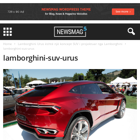
Home
Lamborghini Urus është një koncept SUV i projektuar nga Lamborghini
lamborghini-suv-urus
lamborghini-suv-urus