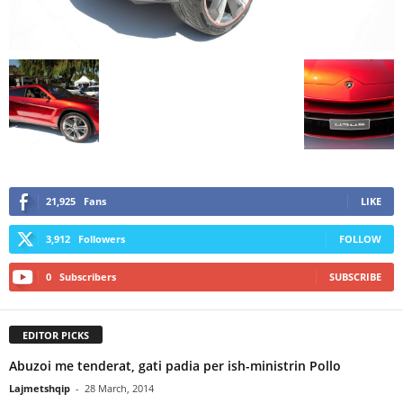
21,925
Fans
LIKE
3,912
Followers
FOLLOW
0
Subscribers
SUBSCRIBE
EDITOR PICKS
Abuzoi me tenderat, gati padia per ish-ministrin Pollo
Lajmetshqip
-
28 March, 2014