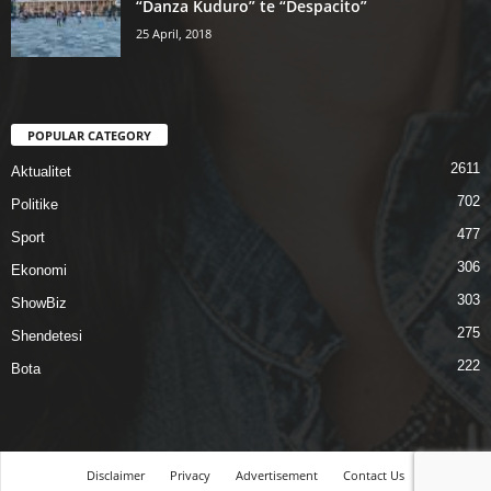
“Danza Kuduro” te “Despacito”
25 April, 2018
POPULAR CATEGORY
2611
Aktualitet
702
Politike
477
Sport
306
Ekonomi
303
ShowBiz
275
Shendetesi
222
Bota
Disclaimer
Privacy
Advertisement
Contact Us