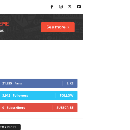
21,925
Fans
LIKE
3,912
Followers
FOLLOW
0
Subscribers
SUBSCRIBE
TOR PICKS