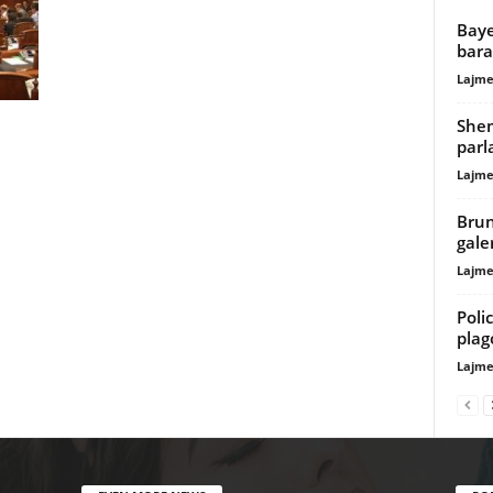
Baye
bara
Lajme
Shem
parl
Lajme
Brun
gale
Lajme
Poli
plag
Lajme