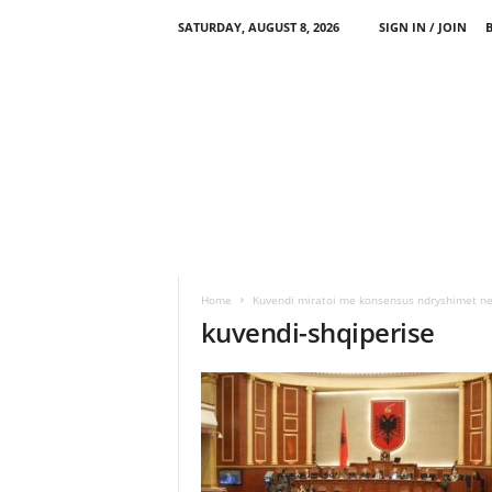
SATURDAY, AUGUST 8, 2026
SIGN IN / JOIN
Home
Kuvendi miratoi me konsensus ndryshimet ne
kuvendi-shqiperise