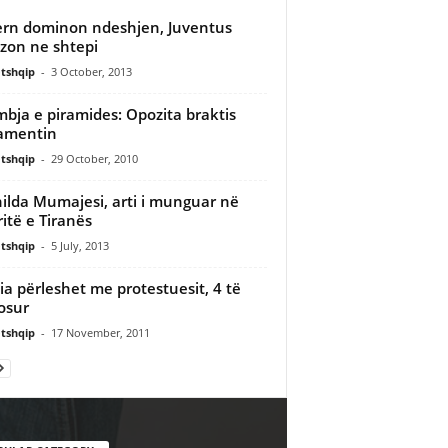
rn dominon ndeshjen, Juventus
zon ne shtepi
tshqip
-
3 October, 2013
bja e piramides: Opozita braktis
amentin
tshqip
-
29 October, 2010
ilda Mumajesi, arti i munguar në
ritë e Tiranës
tshqip
-
5 July, 2013
cia përleshet me protestuesit, 4 të
osur
tshqip
-
17 November, 2011