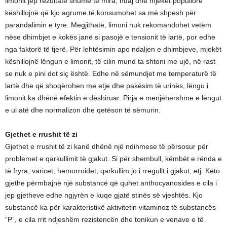
limonit jep rezultate shumë të mira, ndaj dhe mjekët popullorë
këshillojnë që kjo agrume të konsumohet sa më shpesh për
parandalimin e tyre. Megjithatë, limoni nuk rekomandohet vetëm
nëse dhimbjet e kokës janë si pasojë e tensionit të lartë, por edhe
nga faktorë të tjerë. Për lehtësimin apo ndaljen e dhimbjeve, mjekët
këshillojnë lëngun e limonit, të cilin mund ta shtoni me ujë, në rast
se nuk e pini dot siç është. Edhe në sëmundjet me temperaturë të
lartë dhe që shoqërohen me etje dhe pakësim të urinës, lëngu i
limonit ka dhënë efektin e dëshiruar. Pirja e menjëhershme e lëngut
e ul atë dhe normalizon dhe qetëson të sëmurin.
Gjethet e rrushit të zi
Gjethet e rrushit të zi kanë dhënë një ndihmese të përsosur për
problemet e qarkullimit të gjakut. Si për shembull, këmbët e rënda e
të fryra, varicet, hemorroidet, qarkullim jo i rregullt i gjakut, etj. Këto
gjethe përmbajnë një substancë që quhet anthocyanosides e cila i
jep gjetheve edhe ngjyrën e kuqe gjatë stinës së vjeshtës. Kjo
substancë ka për karakteristikë aktivitetin vitaminoz të substancës
“P”, e cila rrit ndjeshëm rezistencën dhe tonikun e venave e të