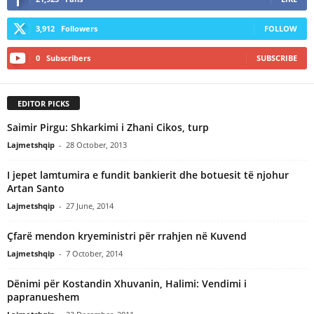
3,912
Followers
FOLLOW
0
Subscribers
SUBSCRIBE
EDITOR PICKS
Saimir Pirgu: Shkarkimi i Zhani Cikos, turp
Lajmetshqip
-
28 October, 2013
I jepet lamtumira e fundit bankierit dhe botuesit të njohur
Artan Santo
Lajmetshqip
-
27 June, 2014
Çfarë mendon kryeministri për rrahjen në Kuvend
Lajmetshqip
-
7 October, 2014
Dënimi për Kostandin Xhuvanin, Halimi: Vendimi i
papranueshem