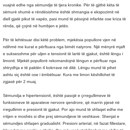
vuajnë edhe nga sëmundje të tjera kronike. Për të gjithë këta të
sëmurë shumë e rëndësishme është shmangia e ekspozimit në
diell gjatë pikut të vapës, pasi mund të pësojnë infarkte ose kriza të
rënda, që çojnë në humbjen e jetës.
Për të lehtësuar disi këtë problem, mjekësia popullore vjen në
ndihmë me kurat e përftuara nga bimët natyrore. Një mënyrë mjaft
e suksesshme për uljen e tensionit të lartë të gjakut, është lëngu i
limonit. Mjekët popullorë rekomandojnë lëngun e përftuar nga
shtrydhja e të paktën 4 kokrrave në ditë. Lëngu mund të pihet
ashtu siç është ose i ëmbëlsuar. Kura me limon këshillohet të
zgjasë për 2 muaj.
Sëmundja e hipertensionit, është pasojë e çrregullimeve të
funksioneve të aparateve nervore qendrore, që marrin pjesë në
rregullimin e presionit të gjakut. Por ajo mund të shfaqet edhe me
rritjen e moshës si dhe prej sëmundjeve të veshkave. Shenjat e
sëmundjes shfaqen gradualisht. Presioni arterial, në fazat fillestare,