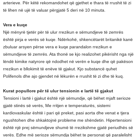
arterieve. Për këtë rekomandohet që gjethet e thara të rrushit të zi
të lihen në ujë të valuar përgjatë 5 deri në 10 minuta.
Vera e kuqe
Një mënyrë tjetër për të ulur rrezikun e sëmundjeve të zemrës
është pirja e verës së kuqe. Ndërkohë, shkencëtarët britanikë kanë
zbuluar arsyen përse vera e kuqe parandalon rrezikun e
sëmundjeve të zemrës. Ata thonë se kjo realizohet pikërisht nga një
lëndë kimike natyrore që ndodhet në verën e kuqe dhe që pakëson
rrezikun e bllokimit të enëve të gjakut. Kjo substancë quhet
Polifenols dhe ajo gjendet në lëkurën e rrushit të zi dhe të kuq.
Kurat popullore për të ulur tensionin e lartë të gjakut
Tensioni i lartë i gjakut është një sëmundje, që bëhet mjaft serioze
gjatë stinës së verës, Me rritjen e temperaturës, sistemi
kardiovaskular është i pari që preket, pasi aorta dhe venat e tjera
ngushtohen dhe shkaktojnë probleme me shëndetin. Hipertensioni
është një prej sëmundjeve shumë të rrezikshme gjatë periudhës së
verës. Edhe më serioze sëmundja bëhet te personat që paralelisht