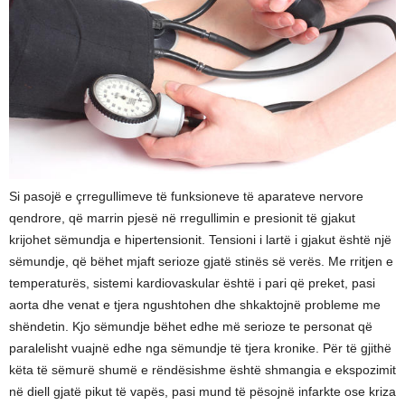
Si pasojë e çrregullimeve të funksioneve të aparateve nervore
qendrore, që marrin pjesë në rregullimin e presionit të gjakut
krijohet sëmundja e hipertensionit. Tensioni i lartë i gjakut është një
sëmundje, që bëhet mjaft serioze gjatë stinës së verës. Me rritjen e
temperaturës, sistemi kardiovaskular është i pari që preket, pasi
aorta dhe venat e tjera ngushtohen dhe shkaktojnë probleme me
shëndetin. Kjo sëmundje bëhet edhe më serioze te personat që
paralelisht vuajnë edhe nga sëmundje të tjera kronike. Për të gjithë
këta të sëmurë shumë e rëndësishme është shmangia e ekspozimit
në diell gjatë pikut të vapës, pasi mund të pësojnë infarkte ose kriza