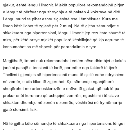
gjakut, është lëngu i limonit. Mjekët popullorë rekomandojnë pirjen
e lëngut të përftuar nga shtrydhja e të paktën 4 kokrrave në ditë.
Lëngu mund të pihet ashtu siç është ose i ëmbëlsuar. Kura me
limon këshillohet të zgjasë për 2 muaj. Në të gjitha sëmundjet e
shkaktuara nga hipertensioni, lëngu i limonit jep rezultate shumë të
mira, për këtë arsye mjekët popullorë këshillojnë që kjo agrume të
konsumohet sa më shpesh për parandalimin e tyre.
Megjithatë, limoni nuk rekomandohet vetëm nëse dhimbjet e kokës
janë si pasojë e tensionit të lartë, por edhe nga faktorë të tjerë.
Thellimi i gjendjes së hipertensionit mund të sjellë edhe ndryshime
në zemër, e cila fillon të zgjerohet. Kjo sëmundje nganjëherë
shoqërohet me arteriosklerozën e enëve të gjakut, që nuk lë pa
prekur enët koronare që ushqejnë zemrën, ngushtimi i të cilave
shkakton dhembje në zonën e zemrës, vështirësi në frymëmarrje
gjatë sforcimit fizik.
Në të gjitha këto sëmundje të shkaktuara nga hipertensioni, lëngu i