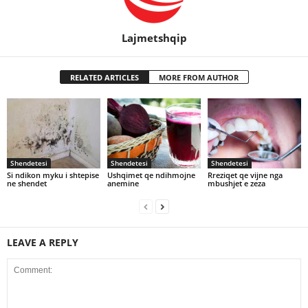
Lajmetshqip
RELATED ARTICLES
MORE FROM AUTHOR
Shendetesi
Shendetesi
Shendetesi
Si ndikon myku i shtepise
Ushqimet qe ndihmojne
Rreziqet qe vijne nga
ne shendet
anemine
mbushjet e zeza
LEAVE A REPLY