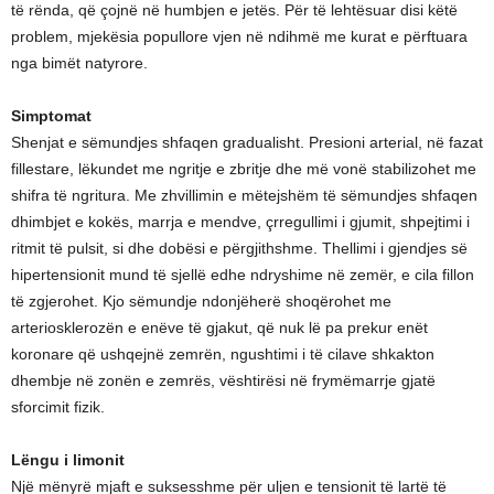
të rënda, që çojnë në humbjen e jetës. Për të lehtësuar disi këtë
problem, mjekësia popullore vjen në ndihmë me kurat e përftuara
nga bimët natyrore.
Simptomat
Shenjat e sëmundjes shfaqen gradualisht. Presioni arterial, në fazat
fillestare, lëkundet me ngritje e zbritje dhe më vonë stabilizohet me
shifra të ngritura. Me zhvillimin e mëtejshëm të sëmundjes shfaqen
dhimbjet e kokës, marrja e mendve, çrregullimi i gjumit, shpejtimi i
ritmit të pulsit, si dhe dobësi e përgjithshme. Thellimi i gjendjes së
hipertensionit mund të sjellë edhe ndryshime në zemër, e cila fillon
të zgjerohet. Kjo sëmundje ndonjëherë shoqërohet me
arteriosklerozën e enëve të gjakut, që nuk lë pa prekur enët
koronare që ushqejnë zemrën, ngushtimi i të cilave shkakton
dhembje në zonën e zemrës, vështirësi në frymëmarrje gjatë
sforcimit fizik.
Lëngu i limonit
Një mënyrë mjaft e suksesshme për uljen e tensionit të lartë të