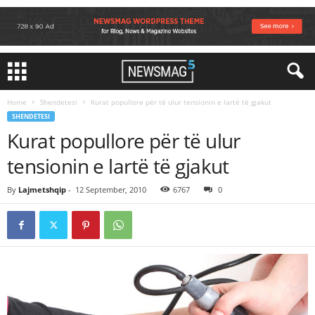
Home
Shendetesi
Kurat popullore për të ulur tensionin e lartë të gjakut
SHENDETESI
Kurat popullore për të ulur
tensionin e lartë të gjakut
By
Lajmetshqip
-
12 September, 2010
6767
0