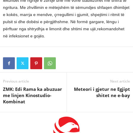
lëkundet me ngritje e zbritje dhe më vonë stabilizohet me shifra të
ngritura. Me zhvillimin e mëtejshëm të sëmundjes shfaqen dhimbjet
e kokës, marrja e mendve, çrregullimi i gjumit, shpejtimi i ritmit të
pulsit si dhe dobësi e përgjithshme. Në formë gargare, lëngu i
përftuar nga shtrydhja e limonit dhe shtimi me ujë,rekomandohet
në infeksionet e gojës.
Previous article
Next article
ZMK: Edi Rama ka abuzuar
Meteori i gjetur ne Egjipt
me linjen Kinostudio-
shitet ne e-bay
Kombinat