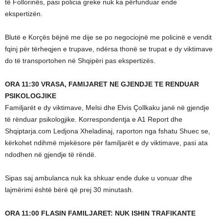
të Follorinës, pasi policia greke nuk ka përfunduar ende
ekspertizën.
Blutë e Korçës bëjnë me dije se po negociojnë me policinë e vendit
fqinj për tërheqjen e trupave, ndërsa thonë se trupat e dy viktimave
do të transportohen në Shqipëri pas ekspertizës.
ORA 11:30 VRASA, FAMIJARET NE GJENDJE TE RENDUAR
PSIKOLOGJIKE
Familjarët e dy viktimave, Melsi dhe Elvis Çollkaku janë në gjendje
të rënduar psikologjike. Korrespondentja e A1 Report dhe
Shqiptarja.com Ledjona Xheladinaj, raporton nga fshatu Shuec se,
kërkohet ndihmë mjekësore për familjarët e dy viktimave, pasi ata
ndodhen në gjendje të rëndë.
Sipas saj ambulanca nuk ka shkuar ende duke u vonuar dhe
lajmërimi është bërë që prej 30 minutash.
ORA 11:00 FLASIN FAMILJARET: NUK ISHIN TRAFIKANTE