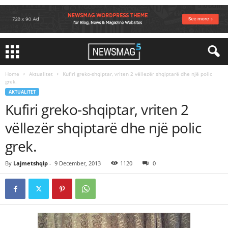
Home
Aktualitet
Kufiri greko-shqiptar, vriten 2 vëllezër shqiptarë dhe një polic
grek.
AKTUALITET
Kufiri greko-shqiptar, vriten 2
vëllezër shqiptarë dhe një polic
grek.
By
Lajmetshqip
-
9 December, 2013
1120
0