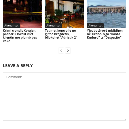
Aktualitet
Aktualitet
Aktualitet
Krimi trondit Kavajen,
Tatimet kontrolle ne
Yjet botërorë mblidhen
pronari i lokalit vret
gjithe bregdetin,
në Tiranë. Nga “Danza
klientin me plumb pas
bllokohet “Adriatik 2”
Kuduro” te “Despacito”
koke
LEAVE A REPLY