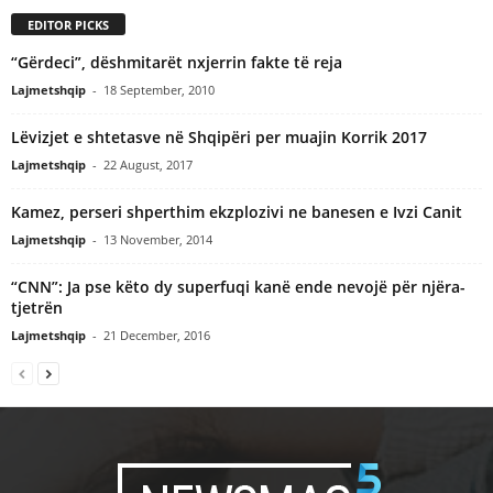
EDITOR PICKS
“Gërdeci”, dëshmitarët nxjerrin fakte të reja
Lajmetshqip
-
18 September, 2010
Lëvizjet e shtetasve në Shqipëri per muajin Korrik 2017
Lajmetshqip
-
22 August, 2017
Kamez, perseri shperthim ekzplozivi ne banesen e Ivzi Canit
Lajmetshqip
-
13 November, 2014
“CNN”: Ja pse këto dy superfuqi kanë ende nevojë për njëra-
tjetrën
Lajmetshqip
-
21 December, 2016