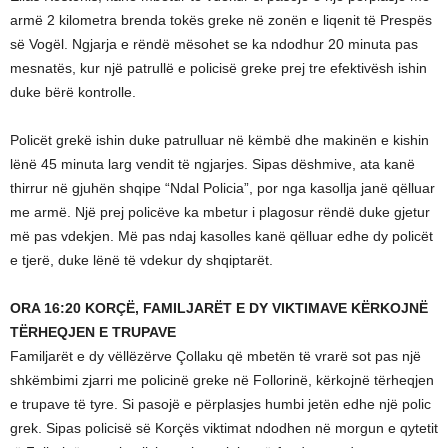
armë 2 kilometra brenda tokës greke në zonën e liqenit të Prespës
së Vogël. Ngjarja e rëndë mësohet se ka ndodhur 20 minuta pas
mesnatës, kur një patrullë e policisë greke prej tre efektivësh ishin
duke bërë kontrolle.
Policët grekë ishin duke patrulluar në këmbë dhe makinën e kishin
lënë 45 minuta larg vendit të ngjarjes. Sipas dëshmive, ata kanë
thirrur në gjuhën shqipe “Ndal Policia”, por nga kasollja janë qëlluar
me armë. Një prej policëve ka mbetur i plagosur rëndë duke gjetur
më pas vdekjen. Më pas ndaj kasolles kanë qëlluar edhe dy policët
e tjerë, duke lënë të vdekur dy shqiptarët.
ORA 16:20 KORÇË, FAMILJARËT E DY VIKTIMAVE KËRKOJNË
TËRHEQJEN E TRUPAVE
Familjarët e dy vëllëzërve Çollaku që mbetën të vrarë sot pas një
shkëmbimi zjarri me policinë greke në Follorinë, kërkojnë tërheqjen
e trupave të tyre. Si pasojë e përplasjes humbi jetën edhe një polic
grek. Sipas policisë së Korçës viktimat ndodhen në morgun e qytetit