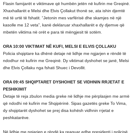
Flasin famijarët e viktimave që humbën jetën në kufirin me Greqinë.
Xhaxhallarët e Melsi dhe Elvis Çollakut thonë se, ata ishin djemtë
më të urtë të fshatit. “Jetonin mes varfërisë dhe skamjes në një
kasolle me 12 veta”, kanë deklaruar xhaxhallarët e dy djemve që
mbetën viktima në orët e para të mëngjesit të sotëm.
ORA 10:00 VIKTIMAT NË KUFI, MELSI E ELVIS ÇOLLAKU
Policia shqiptare ka dhënë detaje në lidhje me ngjarjen e rëndë të
ndodhur në kufirin me Greqinë. Dy viktimat dyshohet se janë, Melsi
dhe Elvis Çollaku nga fshati Shuec i Devollit.
ORA 09:45 SHQIPTARET DYSHOHET SE VIDHNIN RRJETAT E
PESHIKIMIT
Detaje të reja zbulon media greke në lidhje me përplasjen me armë
që ndodhi në kufirin me Shqipërinë. Sipas gazetës greke To Vima,
dy shqiptarët dyshohet se prej disa kohësh vidhnin rrjetat e
peshkatarëve.
Në lidhje me ngjarjen e rëndë ka reaguar edhe presidenti i policisë