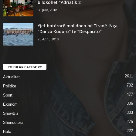
bllokohet “Adriatik 2”
30 July, 2018
Yjet botërorë mblidhen në Tiranë. Nga
“Danza Kuduro” te “Despacito”
25 April, 2018
POPULAR CATEGORY
2611
Aktualitet
702
Politike
477
Sport
306
Ekonomi
303
ShowBiz
275
Shendetesi
222
Bota