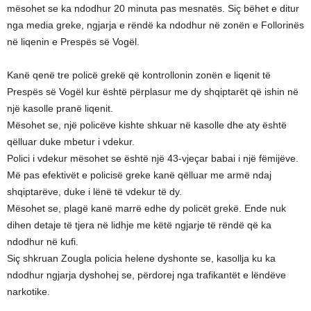
mësohet se ka ndodhur 20 minuta pas mesnatës. Siç bëhet e ditur
nga media greke, ngjarja e rëndë ka ndodhur në zonën e Follorinës
në liqenin e Prespës së Vogël.
Kanë qenë tre policë grekë që kontrollonin zonën e liqenit të
Prespës së Vogël kur është përplasur me dy shqiptarët që ishin në
një kasolle pranë liqenit.
Mësohet se, një policëve kishte shkuar në kasolle dhe aty është
qëlluar duke mbetur i vdekur.
Polici i vdekur mësohet se është një 43-vjeçar babai i një fëmijëve.
Më pas efektivët e policisë greke kanë qëlluar me armë ndaj
shqiptarëve, duke i lënë të vdekur të dy.
Mësohet se, plagë kanë marrë edhe dy policët grekë. Ende nuk
dihen detaje të tjera në lidhje me këtë ngjarje të rëndë që ka
ndodhur në kufi.
Siç shkruan Zougla policia helene dyshonte se, kasollja ku ka
ndodhur ngjarja dyshohej se, përdorej nga trafikantët e lëndëve
narkotike.