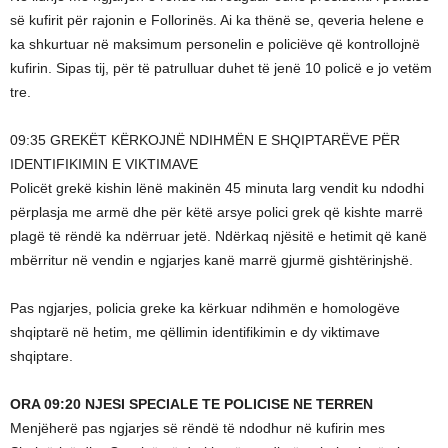
së kufirit për rajonin e Follorinës. Ai ka thënë se, qeveria helene e
ka shkurtuar në maksimum personelin e policiëve që kontrollojnë
kufirin. Sipas tij, për të patrulluar duhet të jenë 10 policë e jo vetëm
tre.
09:35 GREKËT KËRKOJNË NDIHMËN E SHQIPTARËVE PËR
IDENTIFIKIMIN E VIKTIMAVE
Policët grekë kishin lënë makinën 45 minuta larg vendit ku ndodhi
përplasja me armë dhe për këtë arsye polici grek që kishte marrë
plagë të rëndë ka ndërruar jetë. Ndërkaq njësitë e hetimit që kanë
mbërritur në vendin e ngjarjes kanë marrë gjurmë gishtërinjshë.
Pas ngjarjes, policia greke ka kërkuar ndihmën e homologëve
shqiptarë në hetim, me qëllimin identifikimin e dy viktimave
shqiptare.
ORA 09:20 NJESI SPECIALE TE POLICISE NE TERREN
Menjëherë pas ngjarjes së rëndë të ndodhur në kufirin mes