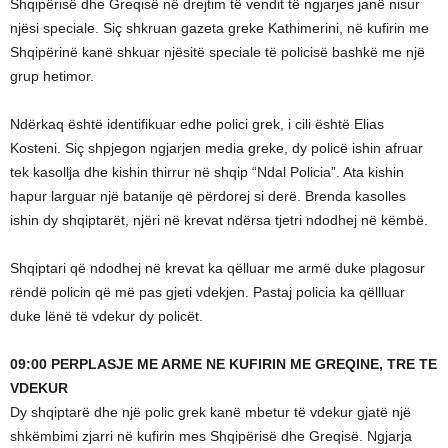
Shqipërisë dhe Greqisë në drejtim të vendit të ngjarjes janë nisur
njësi speciale. Siç shkruan gazeta greke Kathimerini, në kufirin me
Shqipërinë kanë shkuar njësitë speciale të policisë bashkë me një
grup hetimor.
Ndërkaq është identifikuar edhe polici grek, i cili është Elias
Kosteni. Siç shpjegon ngjarjen media greke, dy policë ishin afruar
tek kasollja dhe kishin thirrur në shqip “Ndal Policia”. Ata kishin
hapur larguar një batanije që përdorej si derë. Brenda kasolles
ishin dy shqiptarët, njëri në krevat ndërsa tjetri ndodhej në këmbë.
Shqiptari që ndodhej në krevat ka qëlluar me armë duke plagosur
rëndë policin që më pas gjeti vdekjen. Pastaj policia ka qëllluar
duke lënë të vdekur dy policët.
09:00 PERPLASJE ME ARME NE KUFIRIN ME GREQINE, TRE TE
VDEKUR
Dy shqiptarë dhe një polic grek kanë mbetur të vdekur gjatë një
shkëmbimi zjarri në kufirin mes Shqipërisë dhe Greqisë. Ngjarja