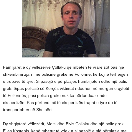
Familjarët e dy vëllëzërve Çollaku që mbetën të vrarë sot pas një
shkëmbimi zjarri me policinë greke në Follorinë, kërkojnë tërheqjen
e trupave të tyre. Si pasojë e përplasjes humbi jetën edhe një polic
grek. Sipas policisë së Korçës viktimat ndodhen në morgun e qytetit
të Follorinës, pasi policia greke nuk ka përfunduar ende
ekspertizën. Pas përfundimit të ekspertizës trupat e tyre do të
transportohen në Shqipëri.
Dy shqiptarë vëllezërit, Melsi dhe Elvis Çollaku dhe një polic grek
Elias Kostenis, kanë mbetur të vdekur si pasojë e një përplasje me