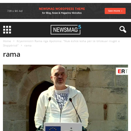
Home
Kryeministri Rama nga Apolonia: “Nuk është koha për të bllokuar rrugët e
Shqipërisë”
rama
rama