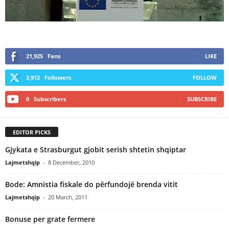
21,925
Fans
LIKE
3,912
Followers
FOLLOW
0
Subscribers
SUBSCRIBE
EDITOR PICKS
Gjykata e Strasburgut gjobit serish shtetin shqiptar
Lajmetshqip
-
8 December, 2010
Bode: Amnistia fiskale do përfundojë brenda vitit
Lajmetshqip
-
20 March, 2011
Bonuse per grate fermere