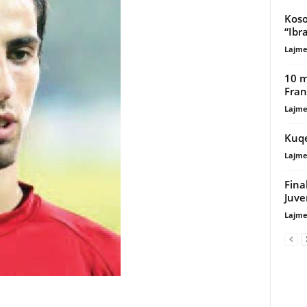
Koso
“Ibr
Lajme
10 m
Fran
Lajme
Kuqe
Lajme
Fina
Juve
Lajme