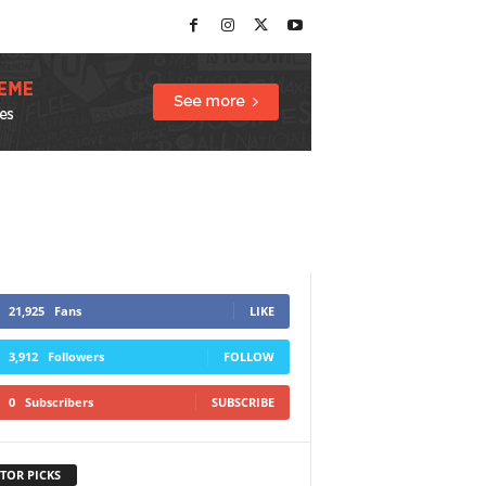
21,925
Fans
LIKE
3,912
Followers
FOLLOW
0
Subscribers
SUBSCRIBE
TOR PICKS