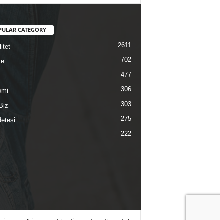
PULAR CATEGORY
2611
itet
702
ke
477
306
omi
303
Biz
275
etesi
222