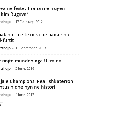
va në festë, Tirana me rrugën
ahim Rugova”
tshqip
-
17 February, 2012
akinat me te mira ne panairin e
kfurtit
tshqip
-
11 September, 2013
zinjte munden nga Ukraina
tshqip
-
3 June, 2016
lja e Champions, Reali shkaterron
ntusin dhe hyn ne histori
tshqip
-
4 June, 2017