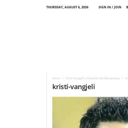
THURSDAY, AUGUST 6, 2026
SIGN IN / JOIN
Home
Kristi Vangjeli rikthehet tek Skënderbeu
kr
kristi-vangjeli