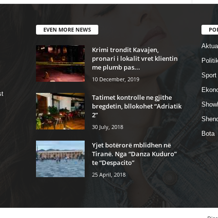
EVEN MORE NEWS
PO
Aktual
Krimi trondit Kavajen,
pronari i lokalit vret klientin
Politi
me plumb pas...
Sport
10 December, 2019
Ekon
st
Tatimet kontrolle ne gjithe
Show
bregdetin, bllokohet “Adriatik
2”
Shend
30 July, 2018
Bota
Yjet botërorë mblidhen në
Tiranë. Nga “Danza Kuduro”
te “Despacito”
25 April, 2018