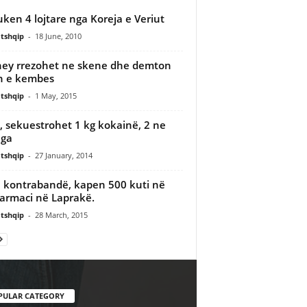
ken 4 lojtare nga Koreja e Veriut
tshqip
-
18 June, 2010
ney rrezohet ne skene dhe demton
n e kembes
tshqip
-
1 May, 2015
, sekuestrohet 1 kg kokainë, 2 ne
nga
tshqip
-
27 January, 2014
e kontrabandë, kapen 500 kuti në
farmaci në Laprakë.
tshqip
-
28 March, 2015
PULAR CATEGORY