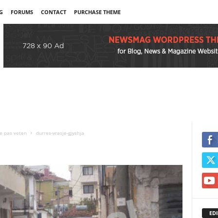
G
FORUMS
CONTACT
PURCHASE THEME
me pas veten
durres-vrasje-gjyshja
EDI