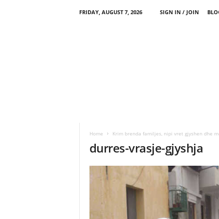
FRIDAY, AUGUST 7, 2026
SIGN IN / JOIN
BLO
Home
Krim brenda familjes, nipi vret gjyshen dhe 
durres-vrasje-gjyshja