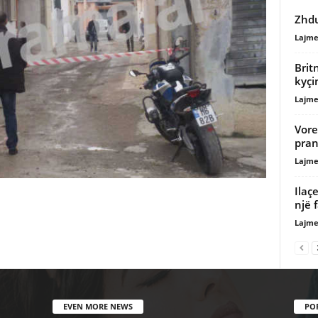
Zhdu
Lajme
Brit
kyçi
Lajme
Vore
pra
Lajme
Ilaç
një 
Lajme
EVEN MORE NEWS
PO