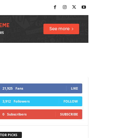
21,925
Fans
LIKE
3,912
Followers
FOLLOW
0
Subscribers
SUBSCRIBE
TOR PICKS