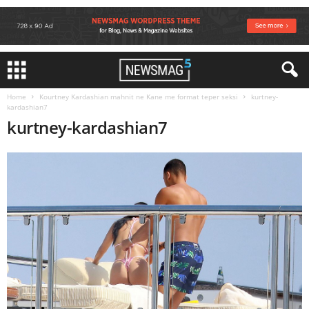
Home
Kourtney Kardashian mahnit ne Kane me format teper seksi
kurtney-
kardashian7
kurtney-kardashian7