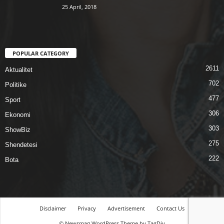
25 April, 2018
POPULAR CATEGORY
2611
Aktualitet
702
Politike
477
Sport
306
Ekonomi
303
ShowBiz
275
Shendetesi
222
Bota
Disclaimer
Privacy
Advertisement
Contact Us
© Newsmag WordPress Theme by TagDiv