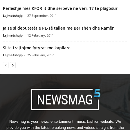
Përleshje mes KFOR-it dhe serbëve në veri, 17 të plagosur
Lajmetshqip
-
27 September, 2011
Ja se si deputetët e PE-së tallen me Berishën dhe Ramën
Lajmetshqip
-
12 February, 2011
Si te trajtojme fytyrat me kapilare
Lajmetshqip
-
25 February, 2017
Newsmag is your news, entertainment, music fashion website. We
provide you with the latest breaking news and videos straight from the