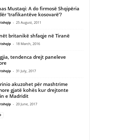
as Mustaqi: A do firmosë Shqipëria
ër ‘trafikantëve kosovarë’?
tshqip
-
25 August, 2011
nët britanikë shfaqje në Tiranë
tshqip
-
18 March, 2016
gjia, tendenca drejt paneleve
lore
tshqip
-
31 July, 2017
inio akuzohet për mashtrime
more gjatë kohës kur drejtonte
in e Madridit
tshqip
-
20 June, 2017