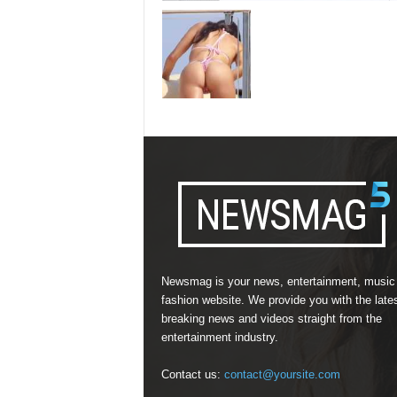
Newsmag is your news, entertainment, music
fashion website. We provide you with the late
breaking news and videos straight from the
entertainment industry.
Contact us:
contact@yoursite.com