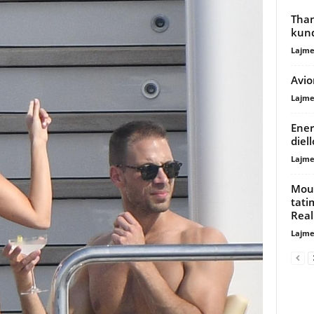
Than
kund
Lajme
Avio
Lajme
Ener
diel
Lajme
Mour
tati
Real
Lajme