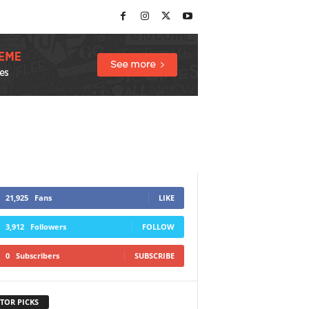
21,925
Fans
LIKE
3,912
Followers
FOLLOW
0
Subscribers
SUBSCRIBE
TOR PICKS