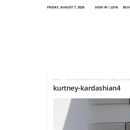
FRIDAY, AUGUST 7, 2026
SIGN IN / JOIN
BLO
Home
Kourtney Kardashian mahnit ne Kane me form
kurtney-kardashian4