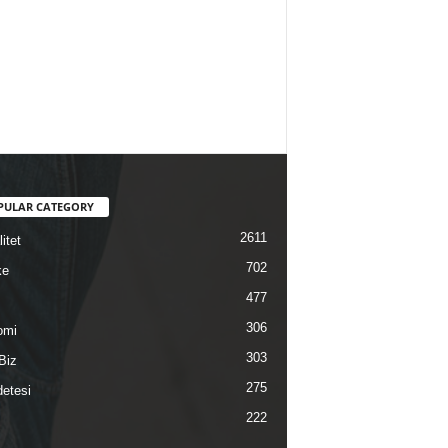
PULAR CATEGORY
2611
itet
702
ke
477
306
omi
303
Biz
275
etesi
222