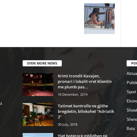
EVEN MORE NEWS
PO
Aktual
Krimi trondit Kavajen,
pronari i lokalit vret klientin
Politi
me plumb pas...
Sport
10 December, 2019
Ekon
st
Tatimet kontrolle ne gjithe
Show
bregdetin, bllokohet “Adriatik
2”
Shend
30 July, 2018
Bota
Yjet botërorë mblidhen në