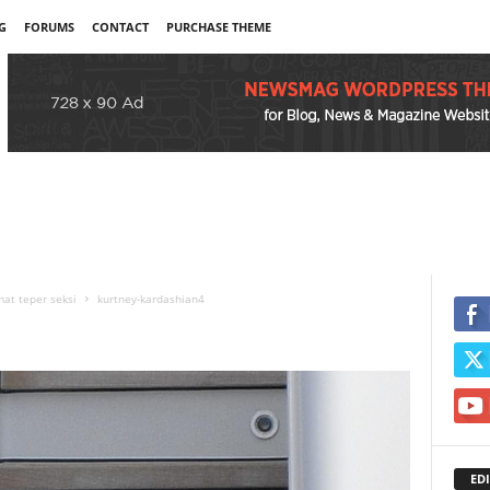
G
FORUMS
CONTACT
PURCHASE THEME
at teper seksi
kurtney-kardashian4
EDI