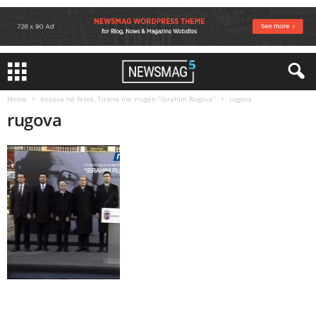
Home
Kosova në festë, Tirana me rrugën “Ibrahim Rugova”
rugova
rugova