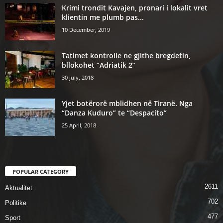
Krimi trondit Kavajen, pronari i lokalit vret
klientin me plumb pas...
10 December, 2019
Tatimet kontrolle ne gjithe bregdetin,
bllokohet “Adriatik 2”
30 July, 2018
Yjet botërorë mblidhen në Tiranë. Nga
“Danza Kuduro” te “Despacito”
25 April, 2018
POPULAR CATEGORY
2611
Aktualitet
702
Politike
477
Sport