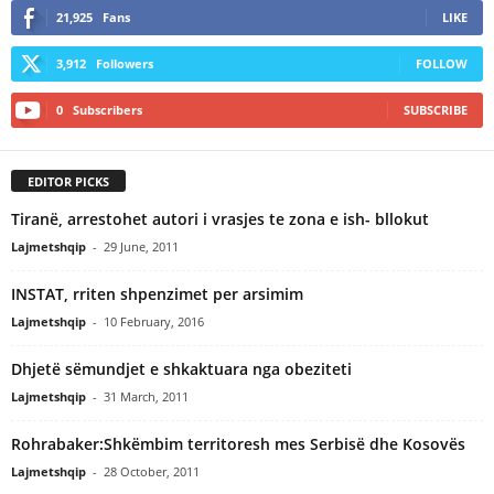
21,925
Fans
LIKE
3,912
Followers
FOLLOW
0
Subscribers
SUBSCRIBE
EDITOR PICKS
Tiranë, arrestohet autori i vrasjes te zona e ish- bllokut
Lajmetshqip
-
29 June, 2011
INSTAT, rriten shpenzimet per arsimim
Lajmetshqip
-
10 February, 2016
Dhjetë sëmundjet e shkaktuara nga obeziteti
Lajmetshqip
-
31 March, 2011
Rohrabaker:Shkëmbim territoresh mes Serbisë dhe Kosovës
Lajmetshqip
-
28 October, 2011