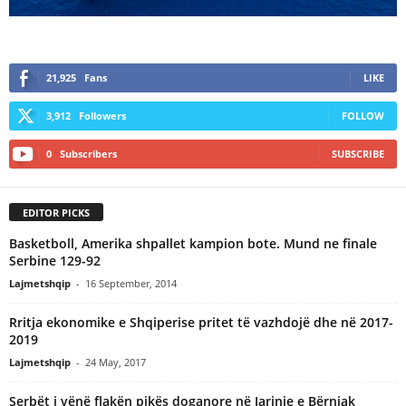
21,925
Fans
LIKE
3,912
Followers
FOLLOW
0
Subscribers
SUBSCRIBE
EDITOR PICKS
Basketboll, Amerika shpallet kampion bote. Mund ne finale
Serbine 129-92
Lajmetshqip
-
16 September, 2014
Rritja ekonomike e Shqiperise pritet të vazhdojë dhe në 2017-
2019
Lajmetshqip
-
24 May, 2017
Serbët i vënë flakën pikës doganore në Jarinje e Bërnjak