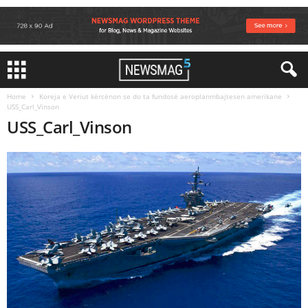
Home
Koreja e Veriut kërcënon se do ta fundosë aeroplanmbajtesen amerikane
USS_Carl_Vinson
USS_Carl_Vinson