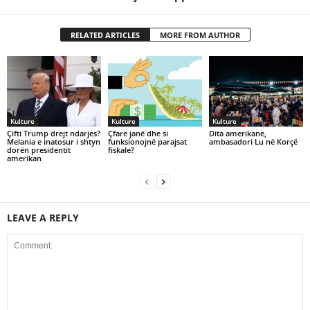
RELATED ARTICLES
MORE FROM AUTHOR
Kulture
Kulture
Kulture
Çifti Trump drejt ndarjes?
Çfarë janë dhe si
Dita amerikane,
Melania e inatosur i shtyn
funksionojnë parajsat
ambasadori Lu në Korçë
dorën presidentit
fiskale?
amerikan
LEAVE A REPLY