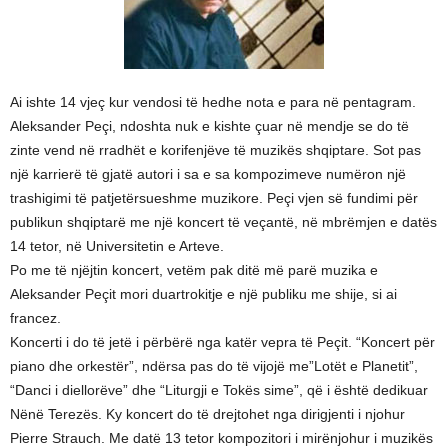
Ai ishte 14 vjeç kur vendosi të hedhe nota e para në pentagram.
Aleksander Peçi, ndoshta nuk e kishte çuar në mendje se do të
zinte vend në rradhët e korifenjëve të muzikës shqiptare. Sot pas
një karrierë të gjatë autori i sa e sa kompozimeve numëron një
trashigimi të patjetërsueshme muzikore. Peçi vjen së fundimi për
publikun shqiptarë me një koncert të veçantë, në mbrëmjen e datës
14 tetor, në Universitetin e Arteve.
Po me të njëjtin koncert, vetëm pak ditë më parë muzika e
Aleksander Peçit mori duartrokitje e një publiku me shije, si ai
francez.
Koncerti i do të jetë i përbërë nga katër vepra të Peçit. “Koncert për
piano dhe orkestër”, ndërsa pas do të vijojë me”Lotët e Planetit”,
“Danci i diellorëve” dhe “Liturgji e Tokës sime”, që i është dedikuar
Nënë Terezës. Ky koncert do të drejtohet nga dirigjenti i njohur
Pierre Strauch. Me datë 13 tetor kompozitori i mirënjohur i muzikës