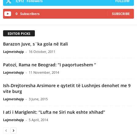
3,912
Followers
FOLLOW
0
Subscribers
SUBSCRIBE
EDITOR PICKS
Barazon Juve, s`ka gola në Itali
Lajmetshqip
-
16 October, 2011
Patozi, Rama ne Beograd: “I paqortueshem “
Lajmetshqip
-
11 November, 2014
Ish-Drejtoresha Arsimore e qytetit të Lushnjes denohet me 9
vite burg
Lajmetshqip
-
3 June, 2015
I ati i Mariglenit: “Lufta ne Siri nuk eshte xhihad”
Lajmetshqip
-
5 April, 2014