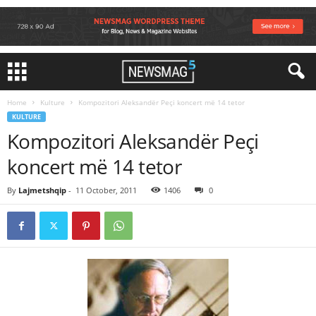
Home
Kulture
Kompozitori Aleksandër Peçi koncert më 14 tetor
KULTURE
Kompozitori Aleksandër Peçi
koncert më 14 tetor
By
Lajmetshqip
-
11 October, 2011
1406
0