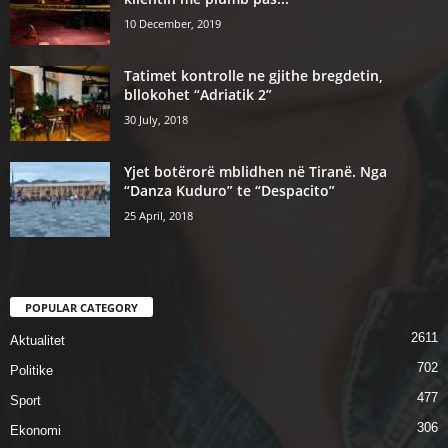
10 December, 2019
Tatimet kontrolle ne gjithe bregdetin,
bllokohet “Adriatik 2”
30 July, 2018
Yjet botërorë mblidhen në Tiranë. Nga
“Danza Kuduro” te “Despacito”
25 April, 2018
POPULAR CATEGORY
2611
Aktualitet
702
Politike
477
Sport
306
Ekonomi