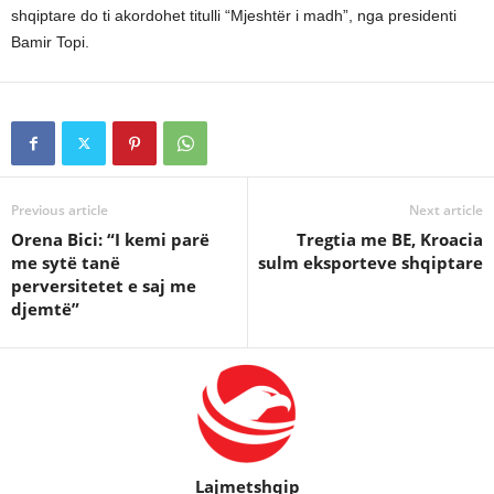
shqiptare do ti akordohet titulli “Mjeshtër i madh”, nga presidenti
Bamir Topi.
Previous article
Next article
Orena Bici: “I kemi parë
Tregtia me BE, Kroacia
me sytë tanë
sulm eksporteve shqiptare
perversitetet e saj me
djemtë”
Lajmetshqip