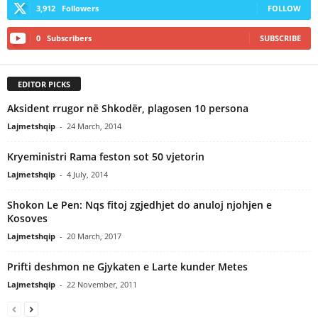
3,912
Followers
FOLLOW
0
Subscribers
SUBSCRIBE
EDITOR PICKS
Aksident rrugor në Shkodër, plagosen 10 persona
Lajmetshqip
-
24 March, 2014
Kryeministri Rama feston sot 50 vjetorin
Lajmetshqip
-
4 July, 2014
Shokon Le Pen: Nqs fitoj zgjedhjet do anuloj njohjen e
Kosoves
Lajmetshqip
-
20 March, 2017
Prifti deshmon ne Gjykaten e Larte kunder Metes
Lajmetshqip
-
22 November, 2011