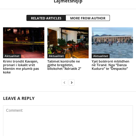
Lajmetshqip
RELATED ARTICLES
MORE FROM AUTHOR
Aktualitet
Aktualitet
Aktualitet
Krimi trondit Kavajen,
Tatimet kontrolle ne
Yjet botërorë mblidhen
pronari i lokalit vret
gjithe bregdetin,
në Tiranë. Nga “Danza
klientin me plumb pas
bllokohet “Adriatik 2”
Kuduro” te “Despacito”
koke
LEAVE A REPLY