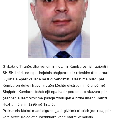
Gjykata e Tiranës dha vendimin ndaj Ilir Kumbaros, ish-agjenti i
SHISH i kërkuar nga drejtësia shqiptare për rrëmbim dhe torturë.
Gykata e Apelit ka lënë në fuqi vendimin “arrest me burg” për
Kumbaron duke i hapur rrugën kështu ekstradimit të tij për në
Shqipëri. Kumbaro është një nga katër personat e akuzuar për
çështjen e rrembimit me pasojë zhdukjen e biznesmenit Remzi
Hoxha, në vitin 1995 në Tiranë.
Prokuroria kërkoi masë sigurie gjatë gjykimit të cështjes, ndaj për
këtë arsye Kolegjet e Bashkuara kanë marrë vendimin.