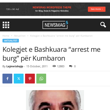
Home
Aktualitet
Kolegjet e Bashkuara “arrest me burg” për Kumbaron
AKTUALITET
Kolegjet e Bashkuara “arrest me
burg” për Kumbaron
By
Lajmetshqip
-
15 October, 2011
12883
0