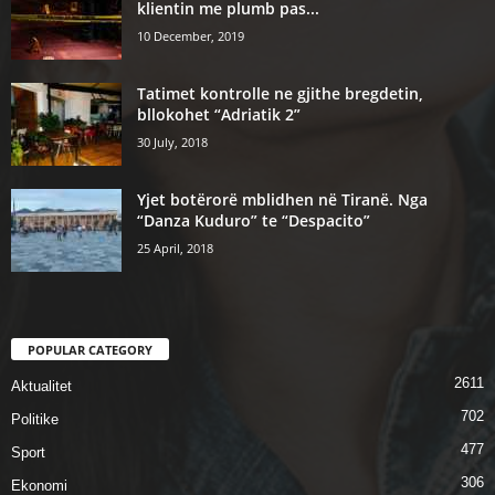
klientin me plumb pas...
10 December, 2019
Tatimet kontrolle ne gjithe bregdetin,
bllokohet “Adriatik 2”
30 July, 2018
Yjet botërorë mblidhen në Tiranë. Nga
“Danza Kuduro” te “Despacito”
25 April, 2018
POPULAR CATEGORY
2611
Aktualitet
702
Politike
477
Sport
306
Ekonomi