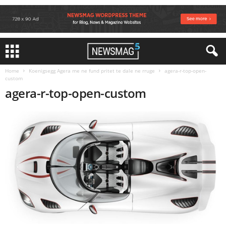
Home
Koenigsegg Agera me ne fund pritet te dale ne rruge
agera-r-top-open-
custom
agera-r-top-open-custom