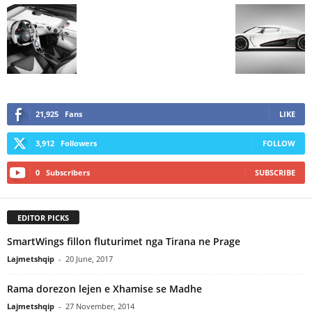
21,925
Fans
LIKE
3,912
Followers
FOLLOW
0
Subscribers
SUBSCRIBE
EDITOR PICKS
SmartWings fillon fluturimet nga Tirana ne Prage
Lajmetshqip
-
20 June, 2017
Rama dorezon lejen e Xhamise se Madhe
Lajmetshqip
-
27 November, 2014