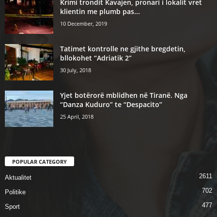
Krimi trondit Kavajen, pronari i lokalit vret
klientin me plumb pas...
10 December, 2019
Tatimet kontrolle ne gjithe bregdetin,
bllokohet “Adriatik 2”
30 July, 2018
Yjet botërorë mblidhen në Tiranë. Nga
“Danza Kuduro” te “Despacito”
25 April, 2018
POPULAR CATEGORY
2611
Aktualitet
702
Politike
477
Sport