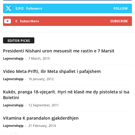
3,912
Followers
FOLLOW
0
Subscribers
SUBSCRIBE
EDITOR PICKS
Presidenti Nishani uron mesuesit me rastin e 7 Marsit
Lajmetshqip
-
7 March, 2015
Video Meta-Prifti, Ilir Meta shpallet i pafajshem
Lajmetshqip
-
16 January, 2012
Kukës, pranga 18-vjeçarit. Hyri në klasë me dy pistoleta si Isa
Boletini
Lajmetshqip
-
12 September, 2011
Vitamina K parandalon gjakderdhjen
Lajmetshqip
-
21 February, 2014