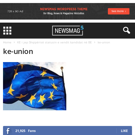
Home
KE i jep Shqipërisë statusin e vendit kandidat në BE
ke-union
ke-union
21,925
Fans
LIKE