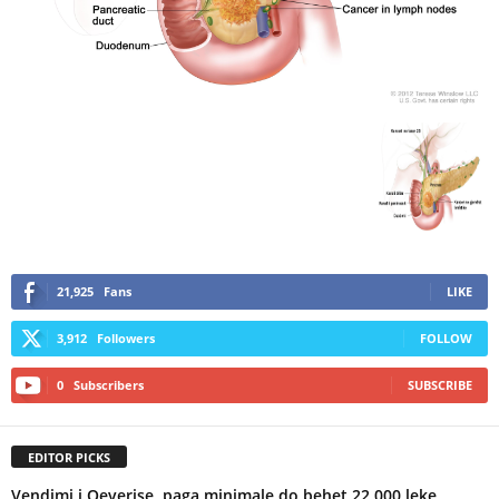
21,925
Fans
LIKE
3,912
Followers
FOLLOW
0
Subscribers
SUBSCRIBE
EDITOR PICKS
Vendimi i Qeverise, paga minimale do behet 22,000 leke