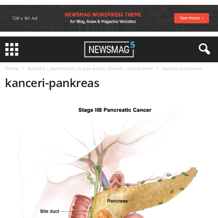
Home
Kanceri i pankreasit, ja pse eshte shume i rrezikshem
kanceri-pankreas
kanceri-pankreas