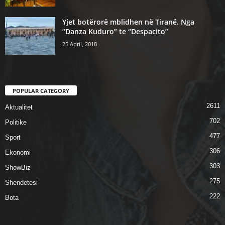
Yjet botërorë mblidhen në Tiranë. Nga
“Danza Kuduro” te “Despacito”
25 April, 2018
POPULAR CATEGORY
2611
Aktualitet
702
Politike
477
Sport
306
Ekonomi
303
ShowBiz
275
Shendetesi
222
Bota