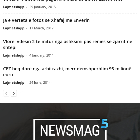
Lajmetshqip
-
29 January, 2015
Ja e verteta e fotos se Xhafaj me Enverin
Lajmetshqip
-
17 March, 2017
Vlore: vdesin 2 të mitur nga asfiksimi pas renies se zjarrit në
shtëpi
Lajmetshqip
-
4 January, 2011
CEZ heq dorë nga arbitrazhi, merr demshperblim 95 milionë
euro
Lajmetshqip
-
24 June, 2014