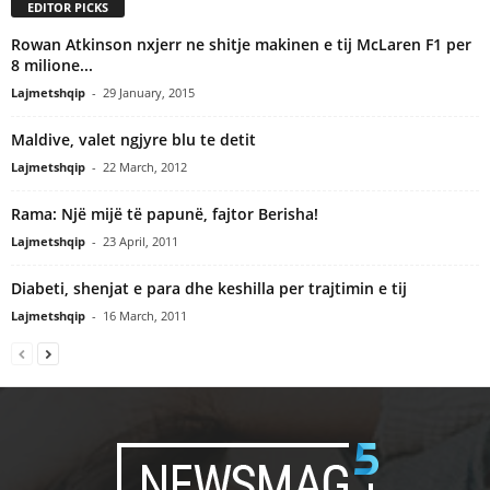
EDITOR PICKS
Rowan Atkinson nxjerr ne shitje makinen e tij McLaren F1 per
8 milione...
Lajmetshqip
-
29 January, 2015
Maldive, valet ngjyre blu te detit
Lajmetshqip
-
22 March, 2012
Rama: Një mijë të papunë, fajtor Berisha!
Lajmetshqip
-
23 April, 2011
Diabeti, shenjat e para dhe keshilla per trajtimin e tij
Lajmetshqip
-
16 March, 2011