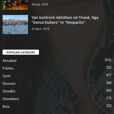
30 July, 2018
Yjet botërorë mblidhen në Tiranë. Nga
“Danza Kuduro” te “Despacito”
25 April, 2018
POPULAR CATEGORY
2611
Aktualitet
702
Politike
477
Sport
306
Ekonomi
303
ShowBiz
275
Shendetesi
222
Bota