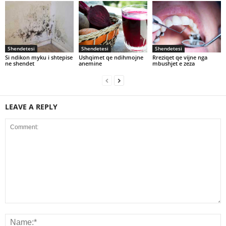
Shendetesi
Shendetesi
Shendetesi
Si ndikon myku i shtepise
Ushqimet qe ndihmojne
Rreziqet qe vijne nga
ne shendet
anemine
mbushjet e zeza
LEAVE A REPLY