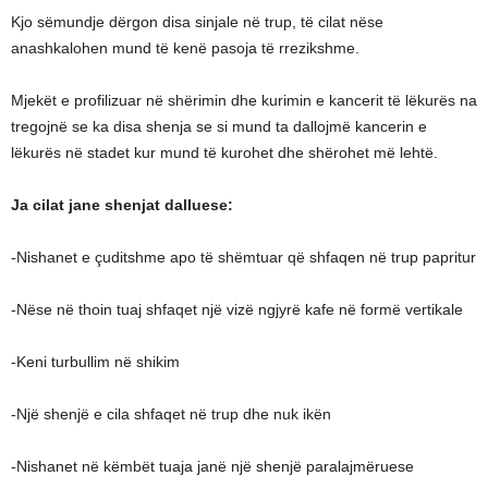
Kjo sëmundje dërgon disa sinjale në trup, të cilat nëse
anashkalohen mund të kenë pasoja të rrezikshme.
Mjekët e profilizuar në shërimin dhe kurimin e kancerit të lëkurës na
tregojnë se ka disa shenja se si mund ta dallojmë kancerin e
lëkurës në stadet kur mund të kurohet dhe shërohet më lehtë.
Ja cilat jane shenjat dalluese:
-Nishanet e çuditshme apo të shëmtuar që shfaqen në trup papritur
-Nëse në thoin tuaj shfaqet një vizë ngjyrë kafe në formë vertikale
-Keni turbullim në shikim
-Një shenjë e cila shfaqet në trup dhe nuk ikën
-Nishanet në këmbët tuaja janë një shenjë paralajmëruese