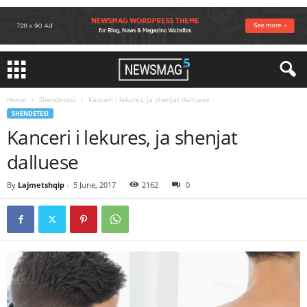
Home
Shendetesi
Kanceri i lekures, ja shenjat dalluese
SHENDETESI
Kanceri i lekures, ja shenjat
dalluese
By
Lajmetshqip
-
5 June, 2017
2162
0