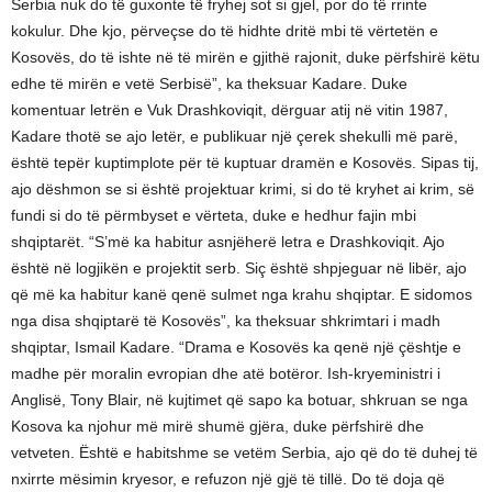
Serbia nuk do të guxonte të fryhej sot si gjel, por do të rrinte
kokulur. Dhe kjo, përveçse do të hidhte dritë mbi të vërtetën e
Kosovës, do të ishte në të mirën e gjithë rajonit, duke përfshirë këtu
edhe të mirën e vetë Serbisë”, ka theksuar Kadare. Duke
komentuar letrën e Vuk Drashkoviqit, dërguar atij në vitin 1987,
Kadare thotë se ajo letër, e publikuar një çerek shekulli më parë,
është tepër kuptimplote për të kuptuar dramën e Kosovës. Sipas tij,
ajo dëshmon se si është projektuar krimi, si do të kryhet ai krim, së
fundi si do të përmbyset e vërteta, duke e hedhur fajin mbi
shqiptarët. “S’më ka habitur asnjëherë letra e Drashkoviqit. Ajo
është në logjikën e projektit serb. Siç është shpjeguar në libër, ajo
që më ka habitur kanë qenë sulmet nga krahu shqiptar. E sidomos
nga disa shqiptarë të Kosovës”, ka theksuar shkrimtari i madh
shqiptar, Ismail Kadare. “Drama e Kosovës ka qenë një çështje e
madhe për moralin evropian dhe atë botëror. Ish-kryeministri i
Anglisë, Tony Blair, në kujtimet që sapo ka botuar, shkruan se nga
Kosova ka njohur më mirë shumë gjëra, duke përfshirë dhe
vetveten. Është e habitshme se vetëm Serbia, ajo që do të duhej të
nxirrte mësimin kryesor, e refuzon një gjë të tillë. Do të doja që