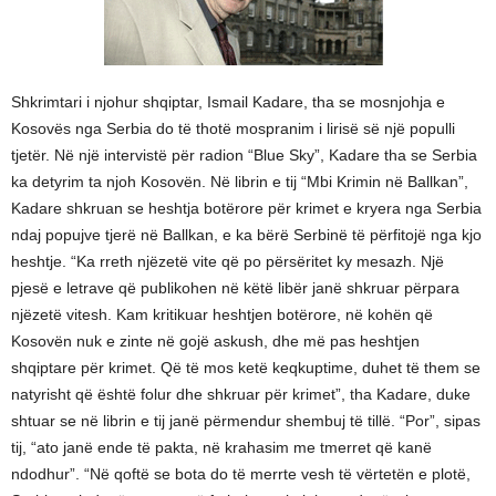
Shkrimtari i njohur shqiptar, Ismail Kadare, tha se mosnjohja e
Kosovës nga Serbia do të thotë mospranim i lirisë së një populli
tjetër. Në një intervistë për radion “Blue Sky”, Kadare tha se Serbia
ka detyrim ta njoh Kosovën. Në librin e tij “Mbi Krimin në Ballkan”,
Kadare shkruan se heshtja botërore për krimet e kryera nga Serbia
ndaj popujve tjerë në Ballkan, e ka bërë Serbinë të përfitojë nga kjo
heshtje. “Ka rreth njëzetë vite që po përsëritet ky mesazh. Një
pjesë e letrave që publikohen në këtë libër janë shkruar përpara
njëzetë vitesh. Kam kritikuar heshtjen botërore, në kohën që
Kosovën nuk e zinte në gojë askush, dhe më pas heshtjen
shqiptare për krimet. Që të mos ketë keqkuptime, duhet të them se
natyrisht që është folur dhe shkruar për krimet”, tha Kadare, duke
shtuar se në librin e tij janë përmendur shembuj të tillë. “Por”, sipas
tij, “ato janë ende të pakta, në krahasim me tmerret që kanë
ndodhur”. “Në qoftë se bota do të merrte vesh të vërtetën e plotë,