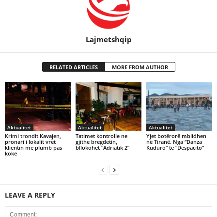
Lajmetshqip
RELATED ARTICLES
MORE FROM AUTHOR
Aktualitet
Aktualitet
Aktualitet
Krimi trondit Kavajen,
Tatimet kontrolle ne
Yjet botërorë mblidhen
pronari i lokalit vret
gjithe bregdetin,
në Tiranë. Nga “Danza
klientin me plumb pas
bllokohet “Adriatik 2”
Kuduro” te “Despacito”
koke
LEAVE A REPLY