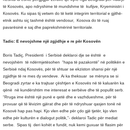
të Kosovës, apo ndryshime të mundshme të kufijve, Kryeministri i
Kosovës. Ku sipas tij vetwm do të ketë integrim territorial e gjithë-
etnik ashtu siç tashmë është vendosur, Kosova do të ruaj
pavarësinë e saj dhe paprekshmërinë territoriale.
Tadic: E nevojshme një zgjidhje e re për Kosovën
Boris Tadiç, Presidenti i Serbisë deklaroi dje se është e
nevojshëm të ndërmjetësohen “hapa të pazakontë” në politikën e
Serbisë ndaj Kosovës, për të shtuar se ekziston shansi për një
zgjidhje të re mes dy vendeve. Ai ka theksuar se mënyra se si
Beogradi zyrtar e ka trajtuar çështjen e Kosovës në të kaluarën ka
qënë në kundërshtim me interesat e serbëve dhe të popullit serb.
“Rruga ime është një punë e qetë dhe e vazhdueshme, për të
provuar që të lëvizim gjërat dhe për të ndryshuar qasjen tonë në
Kosovë hap pas hapi. Kjo vlen edhe për çdo gjë tjetër, kjo vlen
edhe për kulturën e dialogut politik,”- deklaroi Tadic për mediat
serbe. Sipas tij deri kohët e fundit, nuk kemi guxuar të flasim për