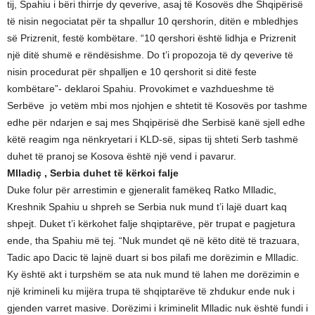
tij, Spahiu i bëri thirrje dy qeverive, asaj të Kosovës dhe Shqipërisë
të nisin negociatat për ta shpallur 10 qershorin, ditën e mbledhjes
së Prizrenit, festë kombëtare. “10 qershori është lidhja e Prizrenit
një ditë shumë e rëndësishme. Do t’i propozoja të dy qeverive të
nisin procedurat për shpalljen e 10 qershorit si ditë feste
kombëtare”- deklaroi Spahiu. Provokimet e vazhdueshme të
Serbëve jo vetëm mbi mos njohjen e shtetit të Kosovës por tashme
edhe për ndarjen e saj mes Shqipërisë dhe Serbisë kanë sjell edhe
këtë reagim nga nënkryetari i KLD-së, sipas tij shteti Serb tashmë
duhet të pranoj se Kosova është një vend i pavarur.
Mlladiç , Serbia duhet të kërkoi falje
Duke folur për arrestimin e gjeneralit famëkeq Ratko Mlladic,
Kreshnik Spahiu u shpreh se Serbia nuk mund t’i lajë duart kaq
shpejt. Duket t’i kërkohet falje shqiptarëve, për trupat e pagjetura
ende, tha Spahiu më tej. “Nuk mundet që në këto ditë të trazuara,
Tadic apo Dacic të lajnë duart si bos pilafi me dorëzimin e Mlladic.
Ky është akt i turpshëm se ata nuk mund të lahen me dorëzimin e
një krimineli ku mijëra trupa të shqiptarëve të zhdukur ende nuk i
gjenden varret masive. Dorëzimi i kriminelit Mlladic nuk është fundi i