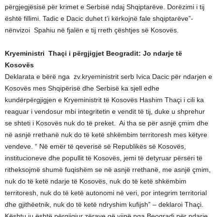
përgjegjësisë për krimet e Serbisë ndaj Shqiptarëve. Dorëzimi i tij
është fillimi. Tadic e Dacic duhet t’i kërkojnë fale shqiptarëve”-
nënvizoi Spahiu në fjalën e tij rreth çështjes së Kosovës.
Kryeministri Thaçi i përgjigjet Beogradit: Jo ndarje të
Kosovës
Deklarata e bërë nga zv.kryeministrit serb Ivica Dacic për ndarjen e
Kosovës mes Shqipërisë dhe Serbisë ka sjell edhe
kundërpërgjigjen e Kryeministrit të Kosovës Hashim Thaçi i cili ka
reaguar i vendosur mbi integritetin e vendit të tij, duke u shprehur
se shteti i Kosovës nuk do të preket. Ai tha se për asnjë çmim dhe
në asnjë rrethanë nuk do të ketë shkëmbim territoresh mes këtyre
vendeve. “ Në emër të qeverisë së Republikës së Kosovës,
institucioneve dhe popullit të Kosovës, jemi të detyruar përsëri të
ritheksojmë shumë fuqishëm se në asnjë rrethanë, me asnjë çmim,
nuk do të ketë ndarje të Kosovës, nuk do të ketë shkëmbim
territoresh, nuk do të ketë autonomi në veri, por integrim territorial
dhe gjithëetnik, nuk do të ketë ndryshim kufijsh” – deklaroi Thaçi.
Kështu iu është përgjigjur zërave që vijnë nga Beogradi për ndarje