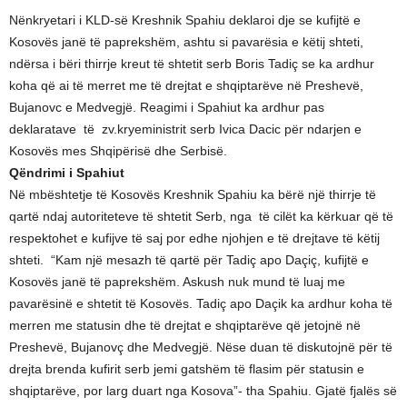
Nënkryetari i KLD-së Kreshnik Spahiu deklaroi dje se kufijtë e
Kosovës janë të paprekshëm, ashtu si pavarësia e këtij shteti,
ndërsa i bëri thirrje kreut të shtetit serb Boris Tadiç se ka ardhur
koha që ai të merret me të drejtat e shqiptarëve në Preshevë,
Bujanovc e Medvegjë. Reagimi i Spahiut ka ardhur pas
deklaratave të zv.kryeministrit serb Ivica Dacic për ndarjen e
Kosovës mes Shqipërisë dhe Serbisë.
Qëndrimi i Spahiut
Në mbështetje të Kosovës Kreshnik Spahiu ka bërë një thirrje të
qartë ndaj autoriteteve të shtetit Serb, nga të cilët ka kërkuar që të
respektohet e kufijve të saj por edhe njohjen e të drejtave të këtij
shteti. “Kam një mesazh të qartë për Tadiç apo Daçiç, kufijtë e
Kosovës janë të paprekshëm. Askush nuk mund të luaj me
pavarësinë e shtetit të Kosovës. Tadiç apo Daçik ka ardhur koha të
merren me statusin dhe të drejtat e shqiptarëve që jetojnë në
Preshevë, Bujanovç dhe Medvegjë. Nëse duan të diskutojnë për të
drejta brenda kufirit serb jemi gatshëm të flasim për statusin e
shqiptarëve, por larg duart nga Kosova”- tha Spahiu. Gjatë fjalës së