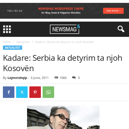
Home
Aktualitet
Kadare: Serbia ka detyrim ta njoh Kosovën
AKTUALITET
Kadare: Serbia ka detyrim ta njoh
Kosovën
By
Lajmetshqip
-
6 June, 2011
1066
0