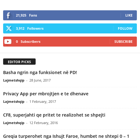
21,925
Fans
LIKE
3,912
Followers
FOLLOW
0
Subscribers
SUBSCRIBE
EDITOR PICKS
Basha ngrin nga funksionet në PD!
Lajmetshqip
-
28 June, 2017
Privacy App per mbrojtjen e te dhenave
Lajmetshqip
-
1 February, 2017
CF8, superjahti qe pritet te realizohet se shpejti
Lajmetshqip
-
12 February, 2016
Greqia turperohet nga Ishujt Faroe, humbet ne shtepi 0 – 1