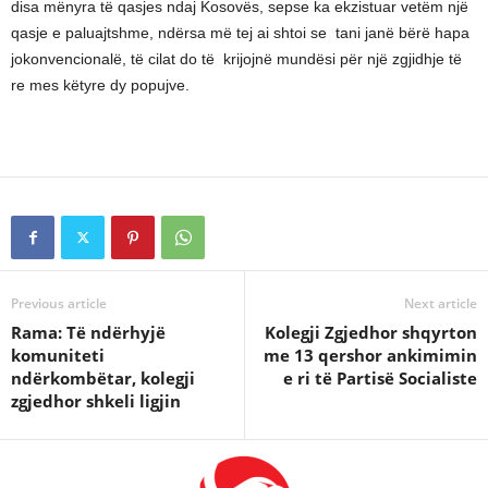
disa mënyra të qasjes ndaj Kosovës, sepse ka ekzistuar vetëm një
qasje e paluajtshme, ndërsa më tej ai shtoi se tani janë bërë hapa
jokonvencionalë, të cilat do të krijojnë mundësi për një zgjidhje të
re mes këtyre dy popujve.
Previous article
Next article
Rama: Të ndërhyjë
Kolegji Zgjedhor shqyrton
komuniteti
me 13 qershor ankimimin
ndërkombëtar, kolegji
e ri të Partisë Socialiste
zgjedhor shkeli ligjin