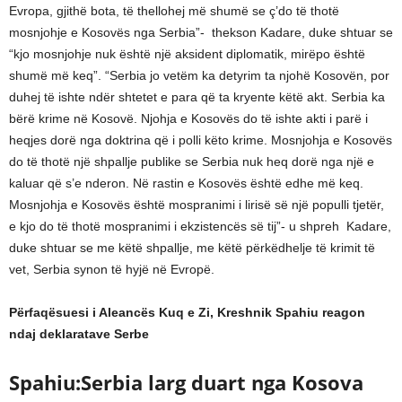
Evropa, gjithë bota, të thellohej më shumë se ç’do të thotë
mosnjohje e Kosovës nga Serbia”- thekson Kadare, duke shtuar se
“kjo mosnjohje nuk është një aksident diplomatik, mirëpo është
shumë më keq”. “Serbia jo vetëm ka detyrim ta njohë Kosovën, por
duhej të ishte ndër shtetet e para që ta kryente këtë akt. Serbia ka
bërë krime në Kosovë. Njohja e Kosovës do të ishte akti i parë i
heqjes dorë nga doktrina që i polli këto krime. Mosnjohja e Kosovës
do të thotë një shpallje publike se Serbia nuk heq dorë nga një e
kaluar që s’e nderon. Në rastin e Kosovës është edhe më keq.
Mosnjohja e Kosovës është mospranimi i lirisë së një populli tjetër,
e kjo do të thotë mospranimi i ekzistencës së tij”- u shpreh Kadare,
duke shtuar se me këtë shpallje, me këtë përkëdhelje të krimit të
vet, Serbia synon të hyjë në Evropë.
Përfaqësuesi i Aleancës Kuq e Zi, Kreshnik Spahiu reagon
ndaj deklaratave Serbe
Spahiu:Serbia larg duart nga Kosova