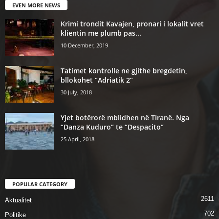
EVEN MORE NEWS
Krimi trondit Kavajen, pronari i lokalit vret
klientin me plumb pas...
10 December, 2019
Tatimet kontrolle ne gjithe bregdetin,
bllokohet “Adriatik 2”
30 July, 2018
Yjet botërorë mblidhen në Tiranë. Nga
“Danza Kuduro” te “Despacito”
25 April, 2018
POPULAR CATEGORY
2611
Aktualitet
702
Politike