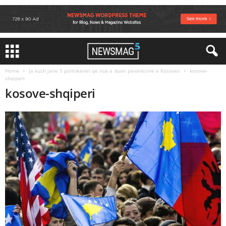
Home
Ja kush jane 5 politikanet qe nuk e duan pavaresine e Kosoves
kosove-
shqiperi
kosove-shqiperi