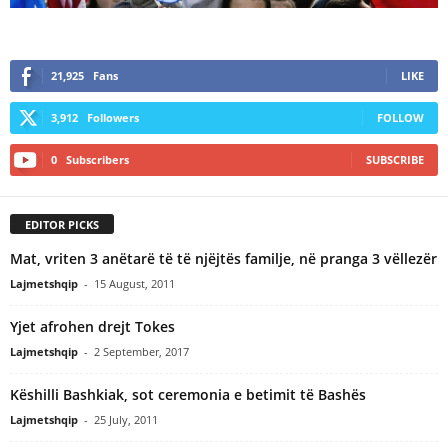
21,925
Fans
LIKE
3,912
Followers
FOLLOW
0
Subscribers
SUBSCRIBE
EDITOR PICKS
Mat, vriten 3 anëtarë të të njëjtës familje, në pranga 3 vëllezër
Lajmetshqip
-
15 August, 2011
Yjet afrohen drejt Tokes
Lajmetshqip
-
2 September, 2017
Këshilli Bashkiak, sot ceremonia e betimit të Bashës
Lajmetshqip
-
25 July, 2011