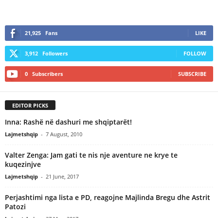
21,925
Fans
LIKE
3,912
Followers
FOLLOW
0
Subscribers
SUBSCRIBE
EDITOR PICKS
Inna: Rashë në dashuri me shqiptarët!
Lajmetshqip
-
7 August, 2010
Valter Zenga: Jam gati te nis nje aventure ne krye te
kuqezinjve
Lajmetshqip
-
21 June, 2017
Perjashtimi nga lista e PD, reagojne Majlinda Bregu dhe Astrit
Patozi