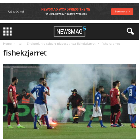
Home
Itali – Shqiperi, nje stjuart plagoset nga fishekzjarret
fishekzjarret
fishekzjarret