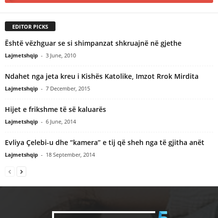
EDITOR PICKS
Është vëzhguar se si shimpanzat shkruajnë në gjethe
Lajmetshqip
-
3 June, 2010
Ndahet nga jeta kreu i Kishës Katolike, Imzot Rrok Mirdita
Lajmetshqip
-
7 December, 2015
Hijet e frikshme të së kaluarës
Lajmetshqip
-
6 June, 2014
Evliya Çelebi-u dhe “kamera” e tij që sheh nga të gjitha anët
Lajmetshqip
-
18 September, 2014