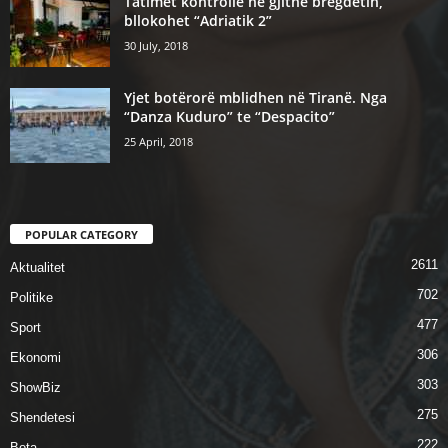
Tatimet kontrolle ne gjithe bregdetin,
bllokohet “Adriatik 2”
30 July, 2018
Yjet botërorë mblidhen në Tiranë. Nga
“Danza Kuduro” te “Despacito”
25 April, 2018
POPULAR CATEGORY
2611
Aktualitet
702
Politike
477
Sport
306
Ekonomi
303
ShowBiz
275
Shendetesi
222
Bota