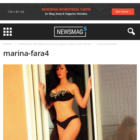
Home
Interviste me Marina Fara, vajza seksi e Eli Fares
marina-fara4
marina-fara4