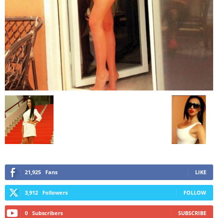
21,925
Fans
LIKE
3,912
Followers
FOLLOW
0
Subscribers
SUBSCRIBE